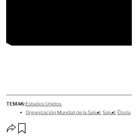
TEMAS:
Estados Unidos
Organización Mundial de la Salud
Salud
Ébola
O
G
p
u