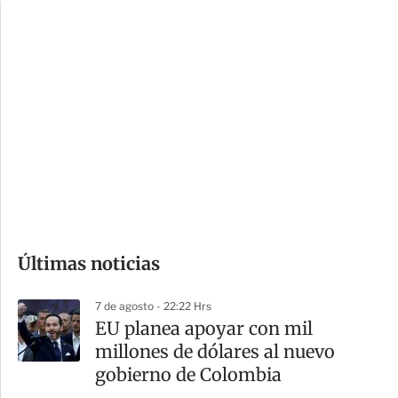
c
a
i
r
o
d
n
a
e
r
s
d
e
c
o
Últimas noticias
m
p
7 de agosto - 22:22 Hrs
a
EU planea apoyar con mil
r
millones de dólares al nuevo
t
gobierno de Colombia
i