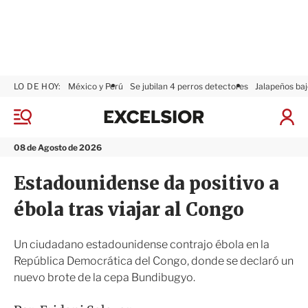
LO DE HOY:
México y Perú
Se jubilan 4 perros detectores
Jalapeños baj
E
x
M
I
c
e
n
n
e
i
08 de Agosto de 2026
ú
l
c
s
i
Estadounidense da positivo a
i
a
o
r
ébola tras viajar al Congo
r
S
e
s
Un ciudadano estadounidense contrajo ébola en la
i
República Democrática del Congo, donde se declaró un
ó
nuevo brote de la cepa Bundibugyo.
n