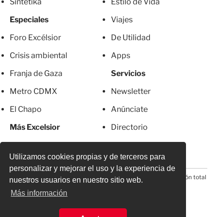
Sintetika
Estilo de Vida
Especiales
Viajes
Foro Excélsior
De Utilidad
Crisis ambiental
Apps
Franja de Gaza
Servicios
Metro CDMX
Newsletter
El Chapo
Anúnciate
Más Excelsior
Directorio
Mujeres
Suscripciones
Utilizamos cookies propias y de terceros para
personalizar y mejorar el uso y la experiencia de
© 2026 Todos los derechos reservados. Prohibida la reproducción total
nuestros usuarios en nuestro sitio web.
o parcial, incluyendo cualquier medio electrónico*
Más información