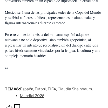
convertido también en un espacio de diplomacia internacional.
México será una de las principales sedes de la Copa del Mundo
y recibirá a líderes políticos, representantes institucionales y
figuras internacionales durante el torneo.
En este contexto, la visita del monarca español adquiere
relevancia no solo deportiva, sino también geopolítica, al
representar un intento de reconstrucción del diálogo entre dos
países históricamente vinculados por la lengua, la cultura y una
compleja memoria histórica.
as
TEMAS:
España
Futbol
FIFA
Claudia Sheinbaum
Mundial 2026
O
G