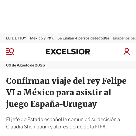
LO DE HOY:
México y Perú
Se jubilan 4 perros detectores
Jalapeños baj
E
x
M
I
c
e
n
n
e
i
09 de Agosto de 2026
ú
l
c
s
i
Confirman viaje del rey Felipe
i
a
o
r
VI a México para asistir al
r
S
e
juego España-Uruguay
s
i
ó
El jefe de Estado español le comunicó su decisión a
n
Claudia Sheinbaum y al presidente de la FIFA.