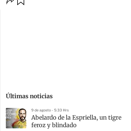
p
u
c
a
i
r
o
d
n
a
e
r
s
d
e
c
o
Últimas noticias
m
p
9 de agosto - 5:33 Hrs
a
Abelardo de la Espriella, un tigre
r
feroz y blindado
t