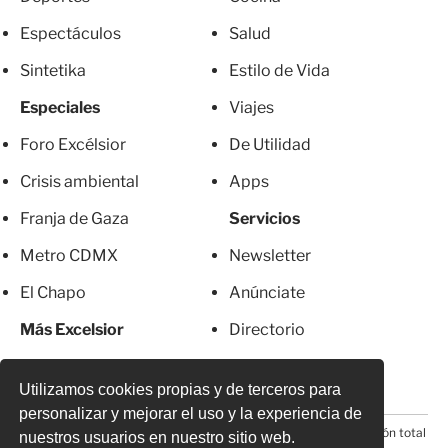
Espectáculos
Salud
Sintetika
Estilo de Vida
Especiales
Viajes
Foro Excélsior
De Utilidad
Crisis ambiental
Apps
Franja de Gaza
Servicios
Metro CDMX
Newsletter
El Chapo
Anúnciate
Más Excelsior
Directorio
Mujeres
Suscripciones
Utilizamos cookies propias y de terceros para
personalizar y mejorar el uso y la experiencia de
© 2026 Todos los derechos reservados. Prohibida la reproducción total
nuestros usuarios en nuestro sitio web.
o parcial, incluyendo cualquier medio electrónico*