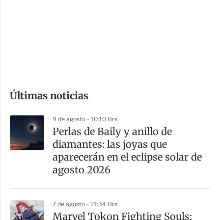
n
a
e
r
s
d
e
c
o
Últimas noticias
m
p
9 de agosto - 10:10 Hrs
a
Perlas de Baily y anillo de
r
diamantes: las joyas que
t
aparecerán en el eclipse solar de
i
agosto 2026
r
7 de agosto - 21:34 Hrs
Marvel Tokon Fighting Souls: