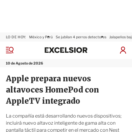
LO DE HOY:
México y Perú
Se jubilan 4 perros detectores
Jalapeños baj
E
x
M
I
c
e
n
n
e
i
10 de Agosto de 2026
ú
l
c
s
i
Apple prepara nuevos
i
a
o
r
altavoces HomePod con
r
S
e
AppleTV integrado
s
i
ó
La compañía está desarrollando nuevos dispositivos;
n
incluirá nuevo altavoz inteligente de gama alta con
pantalla táctil para competir en el mercado con Nest