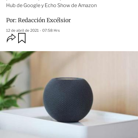
Hub de Google y Echo Show de Amazon
Por:
Redacción Excélsior
12 de abril de 2021 - 07:58 Hrs
O
G
u
p
a
c
r
i
d
o
a
n
r
e
s
d
e
c
o
m
p
a
r
t
i