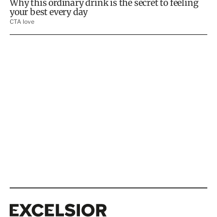
Excelsior
Excelsior