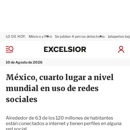
LO DE HOY:
México y Perú
Se jubilan 4 perros detectores
Jalapeños baj
E
x
M
I
c
e
n
n
e
i
10 de Agosto de 2026
ú
l
c
s
i
México, cuarto lugar a nivel
i
a
o
r
mundial en uso de redes
r
S
e
sociales
s
i
ó
n
Alrededor de 63 de los 120 millones de habitantes
están conectados a internet y tienen perfiles en alguna
red social