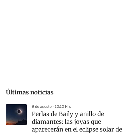
p
u
c
a
i
r
o
d
n
a
e
r
s
d
e
c
o
Últimas noticias
m
p
9 de agosto - 10:10 Hrs
a
Perlas de Baily y anillo de
r
diamantes: las joyas que
t
aparecerán en el eclipse solar de