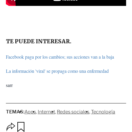
TE PUEDE INTERESAR.
Facebook paga por los cambios; sus acciones van a la baja
La información 'viral' se propaga como una enfermedad
sarr
TEMAS:
Apps
Internet
Redes sociales
Tecnología
O
G