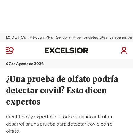
LO DE HOY:
México y Perú
Se jubilan 4 perros detectores
Jalapeños baj
E
x
M
I
c
e
n
n
e
i
07 de Agosto de 2026
ú
l
c
s
i
¿Una prueba de olfato podría
i
a
o
r
detectar covid? Esto dicen
r
S
e
expertos
s
i
ó
Científicos y expertos de todo el mundo intentan
n
desarrollar una prueba para detectar covid con el
olfato.