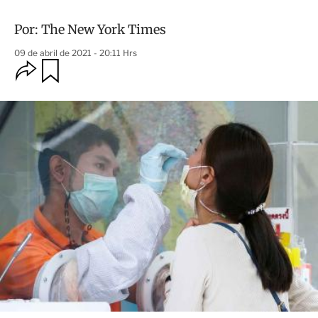
Por:
The New York Times
09 de abril de 2021 - 20:11 Hrs
O
G
u
p
a
c
r
i
d
o
a
n
r
e
s
d
e
c
o
m
p
a
r
t
i
r