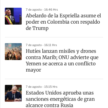
p
7 de agosto - 16:46 Hrs
a
Abelardo de la Espriella asume el
r
poder en Colombia con respaldo
t
de Trump
i
r
7 de agosto - 16:11 Hrs
Hutíes lanzan misiles y drones
contra Marib; ONU advierte que
Yemen se acerca a un conflicto
mayor
7 de agosto - 15:15 Hrs
Estados Unidos aprueba unas
sanciones energéticas de gran
alcance contra Rusia