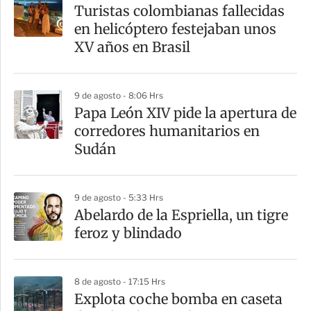
a
Turistas colombianas fallecidas
r
en helicóptero festejaban unos
t
XV años en Brasil
i
r
9 de agosto - 8:06 Hrs
Papa León XIV pide la apertura de
corredores humanitarios en
Sudán
9 de agosto - 5:33 Hrs
Abelardo de la Espriella, un tigre
feroz y blindado
8 de agosto - 17:15 Hrs
Explota coche bomba en caseta