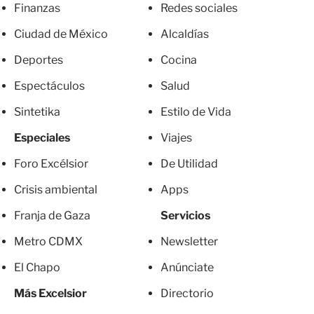
Finanzas
Redes sociales
Ciudad de México
Alcaldías
Deportes
Cocina
Espectáculos
Salud
Sintetika
Estilo de Vida
Especiales
Viajes
Foro Excélsior
De Utilidad
Crisis ambiental
Apps
Franja de Gaza
Servicios
Metro CDMX
Newsletter
El Chapo
Anúnciate
Más Excelsior
Directorio