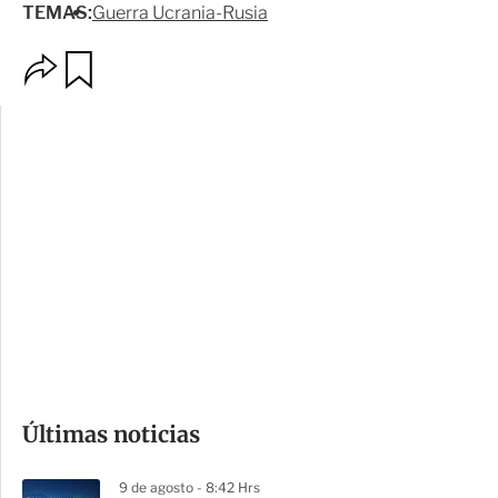
TEMAS:
Guerra Ucrania-Rusia
O
G
p
u
c
a
i
r
o
d
n
a
e
r
s
d
e
c
o
Últimas noticias
m
p
9 de agosto - 8:42 Hrs