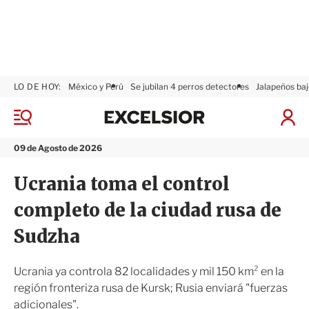
LO DE HOY:
México y Perú
Se jubilan 4 perros detectores
Jalapeños baj
E
x
M
I
c
e
n
n
e
i
09 de Agosto de 2026
ú
l
c
s
i
Ucrania toma el control
i
a
o
r
completo de la ciudad rusa de
r
S
e
Sudzha
s
i
ó
Ucrania ya controla 82 localidades y mil 150 km² en la
n
región fronteriza rusa de Kursk; Rusia enviará "fuerzas
adicionales".