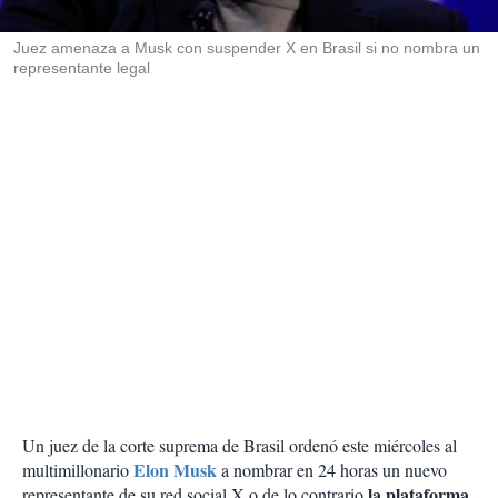
i
r
Juez amenaza a Musk con suspender X en Brasil si no nombra un
representante legal
Un juez de la corte suprema de Brasil ordenó este miércoles al
Elon Musk
multimillonario
a nombrar en 24 horas un nuevo
la plataforma
representante de su red social X o de lo contrario