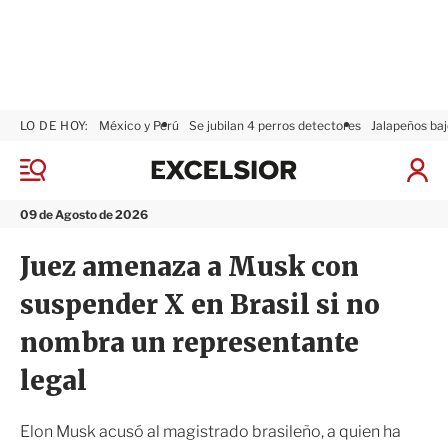
LO DE HOY:
México y Perú
Se jubilan 4 perros detectores
Jalapeños baj
E
x
M
I
c
e
n
n
e
i
09 de Agosto de 2026
ú
l
c
s
i
Juez amenaza a Musk con
i
a
o
r
suspender X en Brasil si no
r
S
e
nombra un representante
s
i
legal
ó
n
Elon Musk acusó al magistrado brasileño, a quien ha