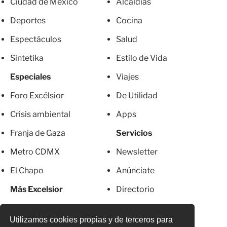
Ciudad de México
Alcaldías
Deportes
Cocina
Espectáculos
Salud
Sintetika
Estilo de Vida
Especiales
Viajes
Foro Excélsior
De Utilidad
Crisis ambiental
Apps
Franja de Gaza
Servicios
Metro CDMX
Newsletter
El Chapo
Anúnciate
Más Excelsior
Directorio
Mujeres
Suscripciones
Utilizamos cookies propias y de terceros para