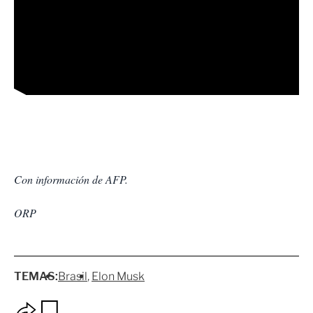
Con información de AFP.
ORP
TEMAS:
Brasil
Elon Musk
O
G