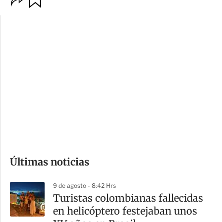
p
u
c
a
i
r
o
d
n
a
e
r
s
d
e
c
o
Últimas noticias
m
p
9 de agosto - 8:42 Hrs
a
Turistas colombianas fallecidas
r
en helicóptero festejaban unos
t