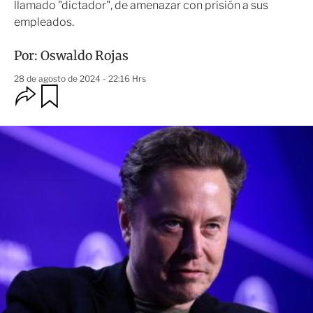
llamado "dictador", de amenazar con prisión a sus
empleados.
Por:
Oswaldo Rojas
28 de agosto de 2024 - 22:16 Hrs
O
G
u
p
a
c
r
i
d
o
a
n
r
e
s
d
e
c
o
m
p
a
r
t