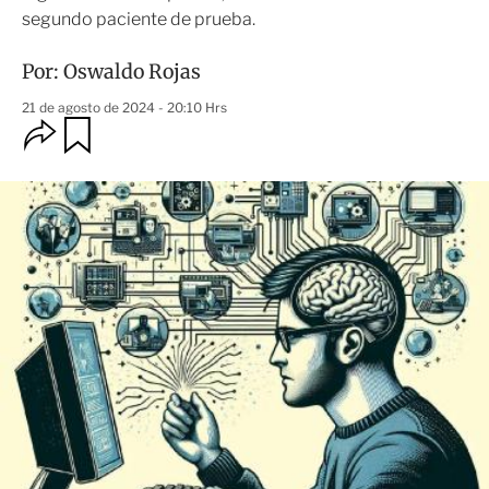
segundo paciente de prueba.
Por:
Oswaldo Rojas
21 de agosto de 2024 - 20:10 Hrs
O
G
u
p
a
c
r
i
d
o
a
n
r
e
s
d
e
c
o
m
p
a
r
t
i