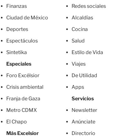
Finanzas
Redes sociales
Ciudad de México
Alcaldías
Deportes
Cocina
Espectáculos
Salud
Sintetika
Estilo de Vida
Especiales
Viajes
Foro Excélsior
De Utilidad
Crisis ambiental
Apps
Franja de Gaza
Servicios
Metro CDMX
Newsletter
El Chapo
Anúnciate
Más Excelsior
Directorio