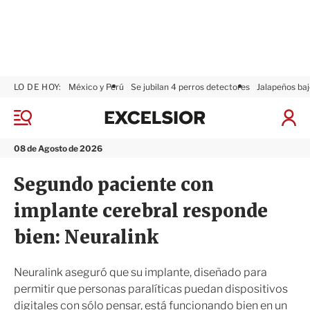
LO DE HOY:
México y Perú
Se jubilan 4 perros detectores
Jalapeños baj
E
x
M
I
c
e
n
n
e
i
08 de Agosto de 2026
ú
l
c
s
i
Segundo paciente con
i
a
o
r
implante cerebral responde
r
S
e
bien: Neuralink
s
i
ó
Neuralink aseguró que su implante, diseñado para
n
permitir que personas paralíticas puedan dispositivos
digitales con sólo pensar, está funcionando bien en un