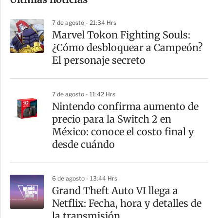
m
p
7 de agosto - 21:34 Hrs
a
Marvel Tokon Fighting Souls:
r
¿Cómo desbloquear a Campeón?
t
El personaje secreto
i
r
7 de agosto - 11:42 Hrs
Nintendo confirma aumento de
precio para la Switch 2 en
México: conoce el costo final y
desde cuándo
6 de agosto - 13:44 Hrs
Grand Theft Auto VI llega a
Netflix: Fecha, hora y detalles de
la transmisión