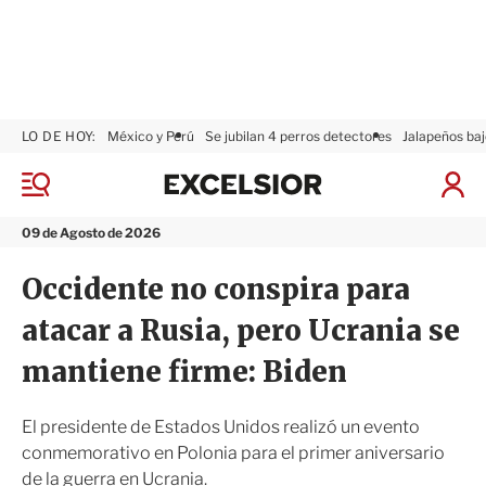
LO DE HOY:
México y Perú
Se jubilan 4 perros detectores
Jalapeños baj
E
x
M
I
c
e
n
n
e
i
09 de Agosto de 2026
ú
l
c
s
i
Occidente no conspira para
i
a
o
r
atacar a Rusia, pero Ucrania se
r
S
e
mantiene firme: Biden
s
i
ó
El presidente de Estados Unidos realizó un evento
n
conmemorativo en Polonia para el primer aniversario
de la guerra en Ucrania.