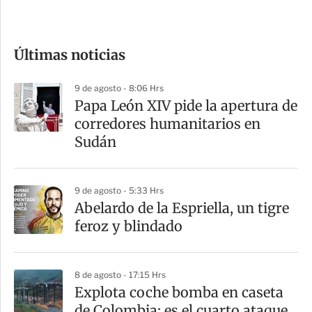
c
o
Últimas noticias
m
p
9 de agosto - 8:06 Hrs
a
Papa León XIV pide la apertura de
r
corredores humanitarios en
t
Sudán
i
r
9 de agosto - 5:33 Hrs
Abelardo de la Espriella, un tigre
feroz y blindado
8 de agosto - 17:15 Hrs
Explota coche bomba en caseta
de Colombia; es el cuarto ataque