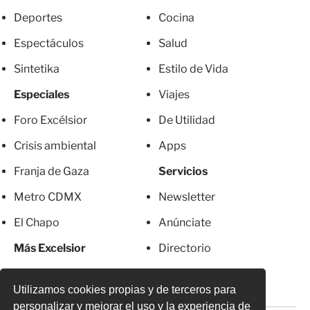
Deportes
Cocina
Espectáculos
Salud
Sintetika
Estilo de Vida
Especiales
Viajes
Foro Excélsior
De Utilidad
Crisis ambiental
Apps
Franja de Gaza
Servicios
Metro CDMX
Newsletter
El Chapo
Anúnciate
Más Excelsior
Directorio
Mujeres
Suscripciones
Utilizamos cookies propias y de terceros para
personalizar y mejorar el uso y la experiencia de