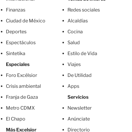
Finanzas
Redes sociales
Ciudad de México
Alcaldías
Deportes
Cocina
Espectáculos
Salud
Sintetika
Estilo de Vida
Especiales
Viajes
Foro Excélsior
De Utilidad
Crisis ambiental
Apps
Franja de Gaza
Servicios
Metro CDMX
Newsletter
El Chapo
Anúnciate
Más Excelsior
Directorio