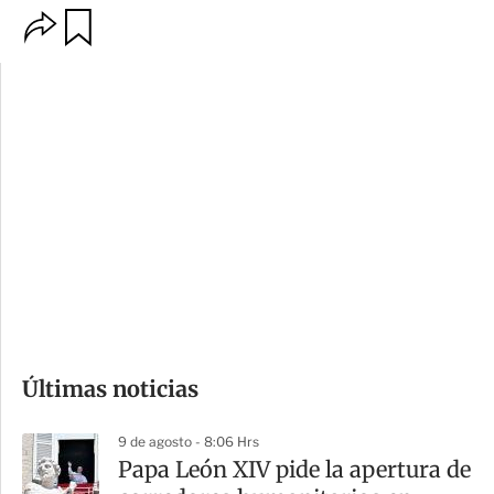
O
G
p
u
c
a
i
r
o
d
n
a
e
r
s
d
e
c
o
Últimas noticias
m
p
9 de agosto - 8:06 Hrs
a
Papa León XIV pide la apertura de
r