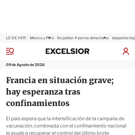
LO DE HOY:
México y Perú
Se jubilan 4 perros detectores
Jalapeños baj
E
x
M
I
c
e
n
n
e
i
09 de Agosto de 2026
ú
l
c
s
i
Francia en situación grave;
i
a
o
r
hay esperanza tras
r
S
e
confinamientos
s
i
ó
El país espera que la intensificación de la campaña de
n
vacunación, combinada con el confinamiento nacional
le ayude a recuperar el control del último brote