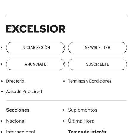
Excelsior
Excelsior
INICIAR SESIÓN
NEWSLETTER
ANÚNCIATE
SUSCRÍBETE
Directorio
Términos y Condiciones
Aviso de Privacidad
Secciones
Suplementos
Nacional
Última Hora
Internacional
Temas de interés