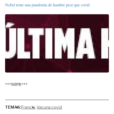
Nobel teme una pandemia de hambre peor que covid
***MJPR***
TEMAS:
Francia
Vacuna covid