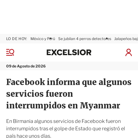
LO DE HOY:
México y Perú
Se jubilan 4 perros detectores
Jalapeños baj
E
x
M
I
c
e
n
n
e
i
09 de Agosto de 2026
ú
l
c
s
i
Facebook informa que algunos
i
a
o
r
servicios fueron
r
S
e
interrumpidos en Myanmar
s
i
ó
En Birmania algunos servicios de Facebook fueron
n
interrumpidos tras el golpe de Estado que registró el
país hace unos días.