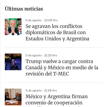
o
Últimas noticias
m
p
5 de agosto - 22:09 Hrs
a
Se agravan los conflictos
r
diplomáticos de Brasil con
t
Estados Unidos y Argentina
i
r
5 de agosto - 21:20 Hrs
Trump vuelve a cargar contra
Canadá y México en medio de la
revisión del T-MEC
5 de agosto - 21:18 Hrs
México y Argentina firman
convenio de cooperación