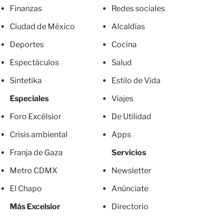
Finanzas
Redes sociales
Ciudad de México
Alcaldías
Deportes
Cocina
Espectáculos
Salud
Sintetika
Estilo de Vida
Especiales
Viajes
Foro Excélsior
De Utilidad
Crisis ambiental
Apps
Franja de Gaza
Servicios
Metro CDMX
Newsletter
El Chapo
Anúnciate
Más Excelsior
Directorio