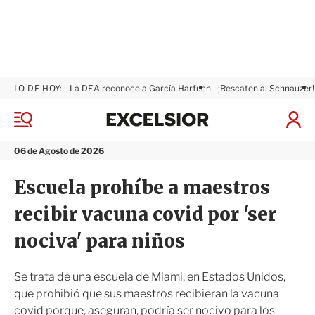
LO DE HOY:
La DEA reconoce a García Harfuch
¡Rescaten al Schnauzer!
E
x
M
I
c
e
n
n
e
i
06 de Agosto de 2026
ú
l
c
s
i
Escuela prohíbe a maestros
i
a
o
r
recibir vacuna covid por 'ser
r
S
e
nociva' para niños
s
i
ó
Se trata de una escuela de Miami, en Estados Unidos,
n
que prohibió que sus maestros recibieran la vacuna
covid porque, aseguran, podría ser nocivo para los