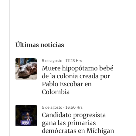
G
Últimas noticias
5 de agosto - 17:23 Hrs
Muere hipopótamo bebé
de la colonia creada por
Pablo Escobar en
Colombia
5 de agosto - 16:50 Hrs
Candidato progresista
gana las primarias
demócratas en Míchigan