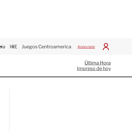
cia
ICE
Juegos Centroamericanos
Anúnciate
I
n
i
Última Hora
c
Impreso de hoy
i
a
r
S
e
s
i
ó
n