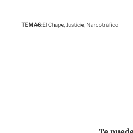
TEMAS:
El Chapo
Justicia
Narcotráfico