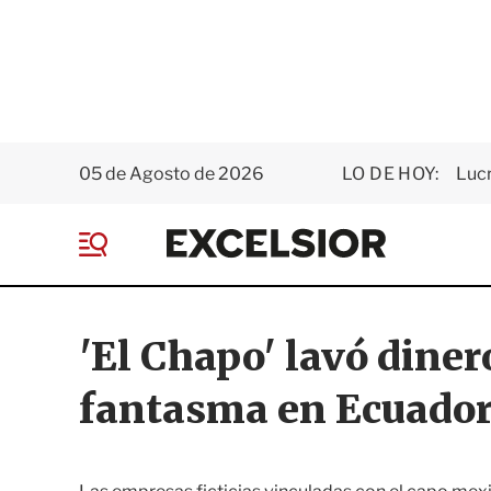
05 de Agosto de 2026
LO DE HOY:
Luc
E
x
M
c
e
e
n
l
ú
s
'El Chapo' lavó dine
i
o
fantasma en Ecuado
r