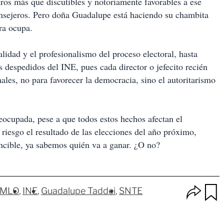
ros más que discutibles y notoriamente favorables a ese
consejeros. Pero doña Guadalupe está haciendo su chambita
ora ocupa.
alidad y el profesionalismo del proceso electoral, hasta
 despedidos del INE, pues cada director o jefecito recién
ales, no para favorecer la democracia, sino el autoritarismo
eocupada, pese a que todos estos hechos afectan el
riesgo el resultado de las elecciones del año próximo,
ncible, ya sabemos quién va a ganar. ¿O no?
O
MLO
INE
Guadalupe Taddei
SNTE
p
u
c
a