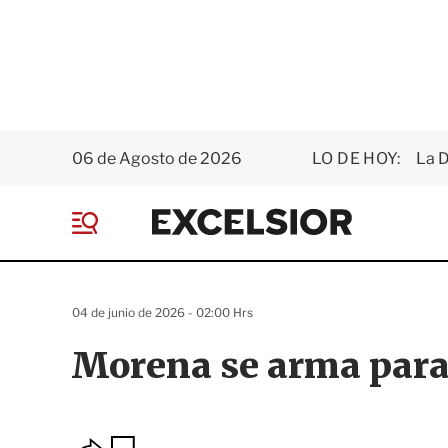
06 de Agosto de 2026
LO DE HOY:
La D
E
x
M
c
e
e
n
l
ú
s
04 de junio de 2026 - 02:00 Hrs
i
o
Morena se arma para 
r
O
G