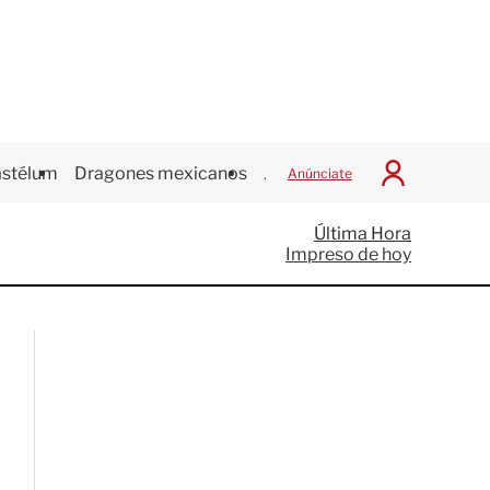
stélum
Dragones mexicanos
Juegos Centroamericanos
Anúnciate
I
n
i
Última Hora
c
Impreso de hoy
i
a
r
S
e
s
i
ó
n