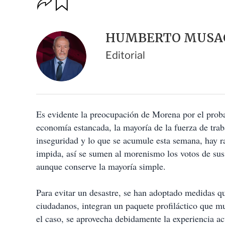
u
p
a
c
r
i
d
HUMBERTO MUSA
o
a
n
r
Editorial
e
s
d
e
c
o
Es evidente la preocupación de Morena por el proba
m
p
economía estancada, la mayoría de la fuerza de traba
a
inseguridad y lo que se acumule esta semana, hay r
r
t
impida, así se sumen al morenismo los votos de sus
i
aunque conserve la mayoría simple.
r
Para evitar un desastre, se han adoptado medidas qu
ciudadanos, integran un paquete profiláctico que mu
el caso, se aprovecha debidamente la experiencia ac