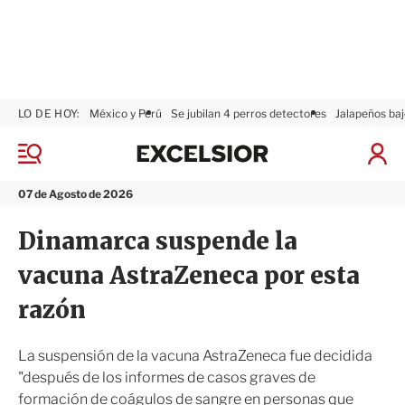
LO DE HOY:
México y Perú
Se jubilan 4 perros detectores
Jalapeños baj
E
x
M
I
c
e
n
n
e
i
07 de Agosto de 2026
ú
l
c
s
i
Dinamarca suspende la
i
a
o
r
vacuna AstraZeneca por esta
r
S
e
razón
s
i
ó
La suspensión de la vacuna AstraZeneca fue decidida
n
"después de los informes de casos graves de
formación de coágulos de sangre en personas que