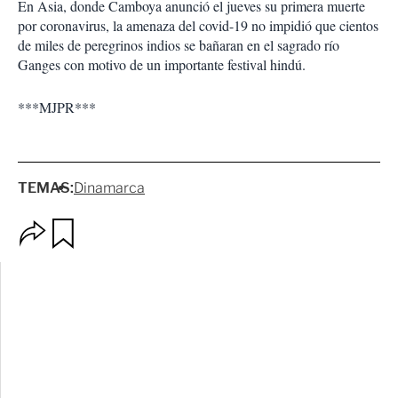
En Asia, donde Camboya anunció el jueves su primera muerte
por coronavirus, la amenaza del covid-19 no impidió que cientos
de miles de peregrinos indios se bañaran en el sagrado río
Ganges con motivo de un importante festival hindú.
***MJPR***
TEMAS:
Dinamarca
O
G
p
u
c
a
i
r
o
d
n
a
e
r