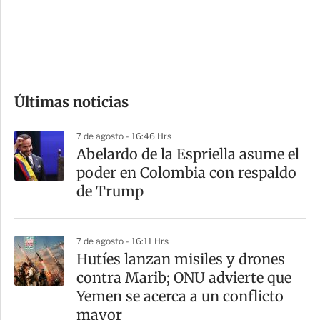
s
d
e
c
o
Últimas noticias
m
p
7 de agosto - 16:46 Hrs
a
Abelardo de la Espriella asume el
r
poder en Colombia con respaldo
t
de Trump
i
r
7 de agosto - 16:11 Hrs
Hutíes lanzan misiles y drones
contra Marib; ONU advierte que
Yemen se acerca a un conflicto
mayor