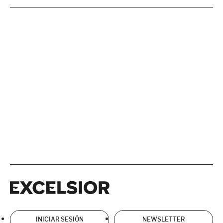
Excelsior
Excelsior
INICIAR SESIÓN
NEWSLETTER