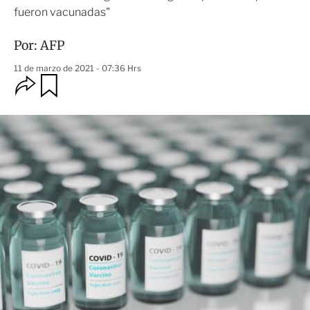
fueron vacunadas"
Por:
AFP
11 de marzo de 2021 - 07:36 Hrs
O
G
u
p
a
c
r
i
d
o
a
n
r
e
s
d
e
c
o
m
p
a
r
t
i