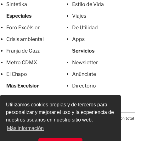
Sintetika
Estilo de Vida
Especiales
Viajes
Foro Excélsior
De Utilidad
Crisis ambiental
Apps
Franja de Gaza
Servicios
Metro CDMX
Newsletter
El Chapo
Anúnciate
Más Excelsior
Directorio
Mujeres
Suscripciones
Utilizamos cookies propias y de terceros para
personalizar y mejorar el uso y la experiencia de
© 2026 Todos los derechos reservados. Prohibida la reproducción total
nuestros usuarios en nuestro sitio web.
o parcial, incluyendo cualquier medio electrónico*
Más información