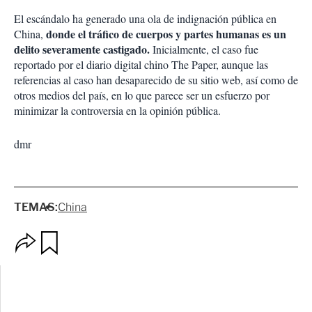
El escándalo ha generado una ola de indignación pública en
donde el tráfico de cuerpos y partes humanas es un
China,
delito severamente castigado.
Inicialmente, el caso fue
reportado por el diario digital chino The Paper, aunque las
referencias al caso han desaparecido de su sitio web, así como de
otros medios del país, en lo que parece ser un esfuerzo por
minimizar la controversia en la opinión pública.
dmr
TEMAS:
China
O
G
p
u
c
a
i
r