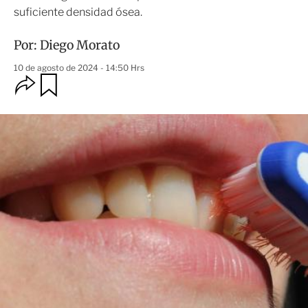
suficiente densidad ósea.
Por:
Diego Morato
10 de agosto de 2024 - 14:50 Hrs
O
G
u
p
a
c
r
i
d
o
a
n
r
e
s
d
e
c
o
m
p
a
r
t
i