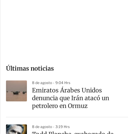
o
d
n
a
e
r
s
d
e
c
o
Últimas noticias
m
p
8 de agosto - 9:04 Hrs
a
Emiratos Árabes Unidos
r
denuncia que Irán atacó un
t
petrolero en Ormuz
i
r
8 de agosto - 3:19 Hrs