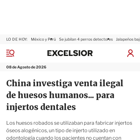
LO DE HOY:
México y Perú
Se jubilan 4 perros detectores
Jalapeños baj
E
x
M
I
c
e
n
n
e
i
08 de Agosto de 2026
ú
l
c
s
i
China investiga venta ilegal
i
a
o
r
de huesos humanos... para
r
S
e
injertos dentales
s
i
ó
Los huesos robados se utilizaban para fabricar injertos
n
óseos alogénicos, un tipo de injerto utilizado en
odontología cuando los pacientes no cuentan con