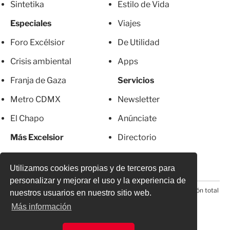
Sintetika
Estilo de Vida
Especiales
Viajes
Foro Excélsior
De Utilidad
Crisis ambiental
Apps
Franja de Gaza
Servicios
Metro CDMX
Newsletter
El Chapo
Anúnciate
Más Excelsior
Directorio
Mujeres
Suscripciones
Utilizamos cookies propias y de terceros para
personalizar y mejorar el uso y la experiencia de
© 2026 Todos los derechos reservados. Prohibida la reproducción total
nuestros usuarios en nuestro sitio web.
o parcial, incluyendo cualquier medio electrónico*
Más información