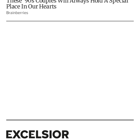
Excelsior
Excelsior