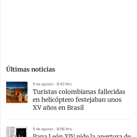
o
d
n
a
e
r
s
d
e
c
o
Últimas noticias
m
p
9 de agosto - 8:42 Hrs
a
Turistas colombianas fallecidas
r
en helicóptero festejaban unos
t
XV años en Brasil
i
r
9 de agosto - 8:06 Hrs
Papa León XIV pide la apertura de