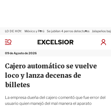
LO DE HOY:
México y Perú
Se jubilan 4 perros detectores
Jalapeños baj
E
x
M
I
c
e
n
n
e
i
09 de Agosto de 2026
ú
l
c
s
i
Cajero automático se vuelve
i
a
o
r
loco y lanza decenas de
r
S
e
billetes
s
i
ó
La empresa dueña del cajero comentó que fue error del
n
usuario quien manejó del mal manera el aparato