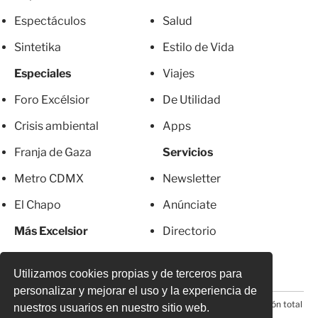
Espectáculos
Salud
Sintetika
Estilo de Vida
Especiales
Viajes
Foro Excélsior
De Utilidad
Crisis ambiental
Apps
Franja de Gaza
Servicios
Metro CDMX
Newsletter
El Chapo
Anúnciate
Más Excelsior
Directorio
Mujeres
Suscripciones
Utilizamos cookies propias y de terceros para
personalizar y mejorar el uso y la experiencia de
© 2026 Todos los derechos reservados. Prohibida la reproducción total
nuestros usuarios en nuestro sitio web.
o parcial, incluyendo cualquier medio electrónico*