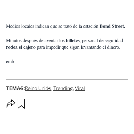
Bond Street.
Medios locales indican que se trató de la estación
billetes
Minutos después de aventar los
, personal de seguridad
rodea el cajero
para impedir que sigan levantando el dinero.
emb
TEMAS:
Reino Unido
Trending
Viral
O
G
p
u
c
a
i
r