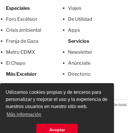
Especiales
Viajes
Foro Excélsior
De Utilidad
Crisis ambiental
Apps
Franja de Gaza
Servicios
Metro CDMX
Newsletter
El Chapo
Anúnciate
Más Excelsior
Directorio
Mujeres
Suscripciones
Utilizamos cookies propias y de terceros para
personalizar y mejorar el uso y la experiencia de
© 2026 Todos los derechos reservados. Prohibida la reproducción total
nuestros usuarios en nuestro sitio web.
o parcial, incluyendo cualquier medio electrónico*
Más información
Aceptar