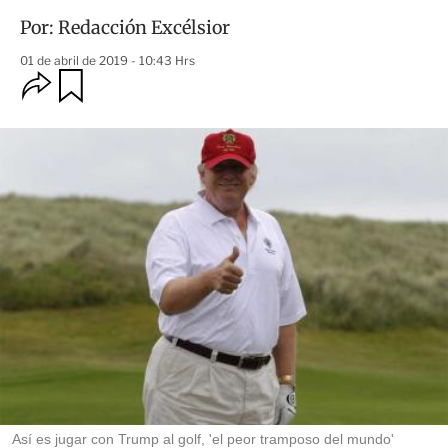
Por:
Redacción Excélsior
01 de abril de 2019 - 10:43 Hrs
O
G
u
p
a
c
r
i
d
o
a
n
r
e
s
d
e
c
o
m
p
a
r
t
i
r
Así es jugar con Trump al golf, 'el peor tramposo del mundo'