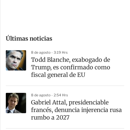
d
e
c
o
Últimas noticias
m
p
8 de agosto - 3:19 Hrs
a
Todd Blanche, exabogado de
r
Trump, es confirmado como
t
fiscal general de EU
i
r
8 de agosto - 2:54 Hrs
Gabriel Attal, presidenciable
francés, denuncia injerencia rusa
rumbo a 2027