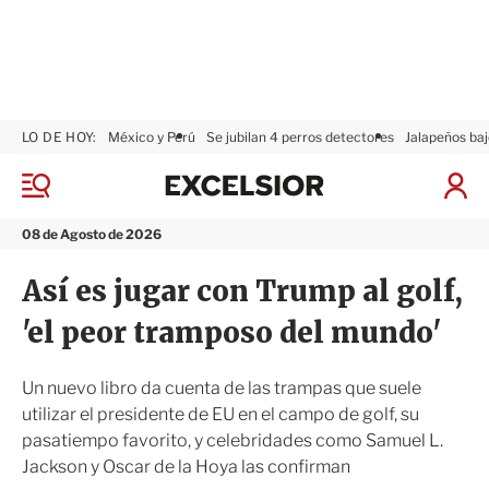
LO DE HOY:
México y Perú
Se jubilan 4 perros detectores
Jalapeños baj
E
x
M
I
c
e
n
n
e
i
08 de Agosto de 2026
ú
l
c
s
i
Así es jugar con Trump al golf,
i
a
o
r
'el peor tramposo del mundo'
r
S
e
s
Un nuevo libro da cuenta de las trampas que suele
i
utilizar el presidente de EU en el campo de golf, su
ó
pasatiempo favorito, y celebridades como Samuel L.
n
Jackson y Oscar de la Hoya las confirman