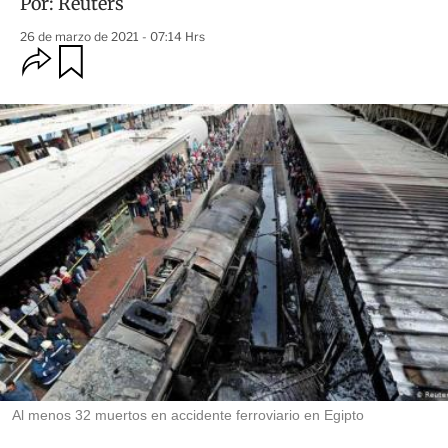
Por:
Reuters
26 de marzo de 2021 - 07:14 Hrs
O
G
u
p
a
c
r
i
d
o
a
n
r
e
s
d
e
c
o
m
p
a
r
t
i
r
Al menos 32 muertos en accidente ferroviario en Egipto