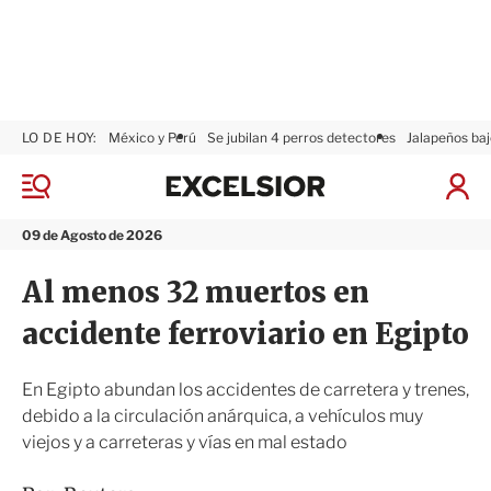
LO DE HOY:
México y Perú
Se jubilan 4 perros detectores
Jalapeños baj
E
x
M
I
c
e
n
n
e
i
09 de Agosto de 2026
ú
l
c
s
i
Al menos 32 muertos en
i
a
o
r
accidente ferroviario en Egipto
r
S
e
s
En Egipto abundan los accidentes de carretera y trenes,
i
debido a la circulación anárquica, a vehículos muy
ó
viejos y a carreteras y vías en mal estado
n