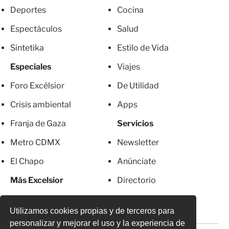
Deportes
Cocina
Espectáculos
Salud
Sintetika
Estilo de Vida
Especiales
Viajes
Foro Excélsior
De Utilidad
Crisis ambiental
Apps
Franja de Gaza
Servicios
Metro CDMX
Newsletter
El Chapo
Anúnciate
Más Excelsior
Directorio
Mujeres
Suscripciones
Utilizamos cookies propias y de terceros para
personalizar y mejorar el uso y la experiencia de