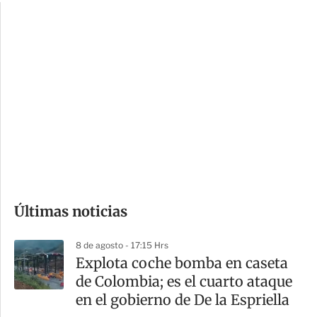
c
a
i
r
o
d
n
a
e
r
s
d
e
c
o
Últimas noticias
m
p
8 de agosto - 17:15 Hrs
a
Explota coche bomba en caseta
r
de Colombia; es el cuarto ataque
t
en el gobierno de De la Espriella
i