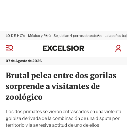
LO DE HOY:
México y Perú
Se jubilan 4 perros detectores
Jalapeños baj
E
x
M
I
c
e
n
n
e
i
07 de Agosto de 2026
ú
l
c
s
i
Brutal pelea entre dos gorilas
i
a
o
r
sorprende a visitantes de
r
S
e
zoológico
s
i
ó
Los dos primates se vieron enfrascados en una violenta
n
golpiza derivada de la combinación de una disputa por
territorio y la agresiva actitud de uno de ellos