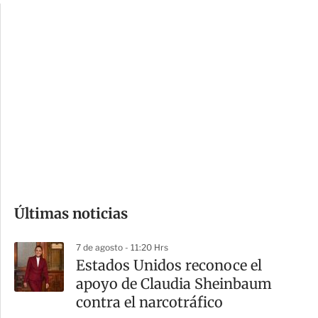
c
a
i
r
o
d
n
a
e
r
s
d
e
c
o
Últimas noticias
m
p
7 de agosto - 11:20 Hrs
a
Estados Unidos reconoce el
r
apoyo de Claudia Sheinbaum
t
contra el narcotráfico
i