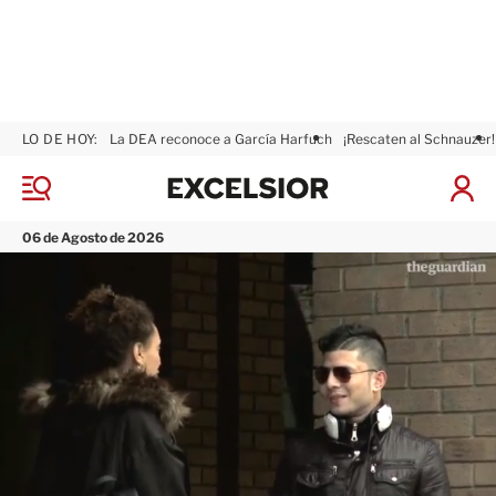
LO DE HOY:
La DEA reconoce a García Harfuch
¡Rescaten al Schnauzer!
E
x
M
I
c
e
n
n
e
i
06 de Agosto de 2026
ú
l
c
s
i
i
a
o
r
r
S
e
s
i
ó
n