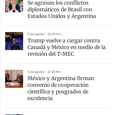
Se agravan los conflictos
r
diplomáticos de Brasil con
t
Estados Unidos y Argentina
i
r
5 de agosto - 21:20 Hrs
Trump vuelve a cargar contra
Canadá y México en medio de la
revisión del T-MEC
5 de agosto - 21:18 Hrs
México y Argentina firman
convenio de cooperación
científica y posgrados de
excelencia