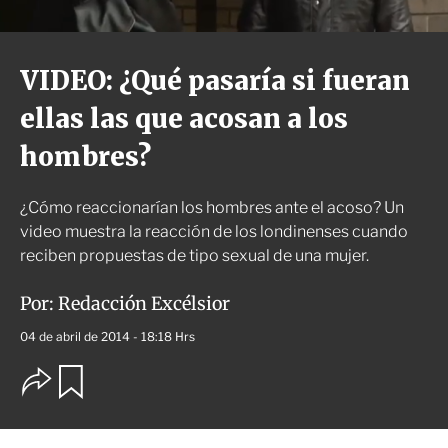
VIDEO: ¿Qué pasaría si fueran
ellas las que acosan a los
hombres?
¿Cómo reaccionarían los hombres ante el acoso? Un
video muestra la reacción de los londinenses cuando
reciben propuestas de tipo sexual de una mujer.
Por:
Redacción Excélsior
04 de abril de 2014 - 18:18 Hrs
O
G
u
p
a
c
r
i
d