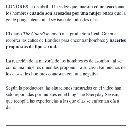
o
a
LONDRES, 4 de abril.- Un video que muestra cómo reaccionan
n
r
e
cuando son acosados por una mujer
los hombres
busca que la
s
gente ponga atención al sexismo de todos los días.
d
e
El diario
The Guardian
envió a la productora Leah Green a
c
hacerles
recorrer las calles de Londres para encontrar hombres y
o
m
propuestas de tipo sexual.
p
a
La reacción de la mayoría de los hombres es de asombro, al ver
r
cómo una mujer es quien les propone ir a su casa. En muchos de
t
los casos, los hombres contestan con una negativa.
i
r
Según la productora, las situaciones mostradas en el video han
sido reportadas por mujeres en el blog The Everyday Sexism,
que recopila las experiencias a las que ellas se enfrentan día a
día.