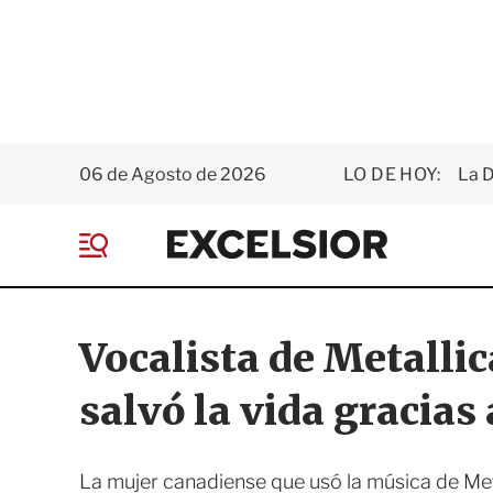
06 de Agosto de 2026
LO DE HOY:
La D
E
x
M
c
e
e
n
l
ú
s
Vocalista de Metalli
i
o
salvó la vida gracias
r
La mujer canadiense que usó la música de Met