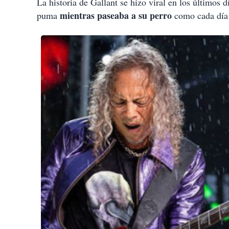
La historia de Gallant se hizo viral en los últimos
mientras paseaba a su perro
puma
como cada día 