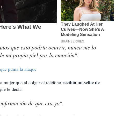
 años que esto podría ocurrir, nunca me lo
de mi propia piel por la emoción".
 que puma la ataque
recibió un selfie de
la mujer que al colgar el teléfono
ue le decía.
onfirmación de que era yo".