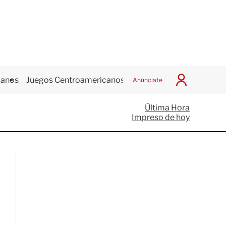
canos
Juegos Centroamericanos
Anúnciate
I
n
i
Última Hora
c
Impreso de hoy
i
a
r
S
e
s
i
ó
n