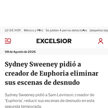
LO DE HOY:
México y Perú
Se jubilan 4 perros detectores
Jalapeños baj
E
x
M
I
c
e
n
n
e
i
08 de Agosto de 2026
ú
l
c
s
i
Sydney Sweeney pidió a
i
a
o
r
creador de Euphoria eliminar
r
S
e
sus escenas de desnudo
s
i
ó
Sydney Sweeney pidió a Sam Levinson, creador de
n
'Euphoria', reducir sus escenas de desnudo en esta
segunda temporada.