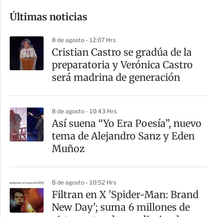
o
Últimas noticias
m
p
8 de agosto - 12:07 Hrs
a
Cristian Castro se gradúa de la
r
preparatoria y Verónica Castro
t
será madrina de generación
i
r
8 de agosto - 10:43 Hrs
Así suena “Yo Era Poesía”, nuevo
tema de Alejandro Sanz y Eden
Muñoz
8 de agosto - 10:52 Hrs
Filtran en X 'Spider-Man: Brand
New Day'; suma 6 millones de