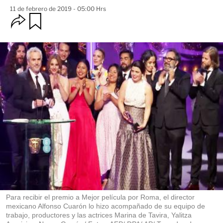
11 de febrero de 2019 - 05:00 Hrs
O
G
u
p
a
c
r
i
d
o
a
n
r
e
s
d
e
c
o
m
p
a
r
t
i
r
Para recibir el premio a Mejor película por Roma, el director
mexicano Alfonso Cuarón lo hizo acompañado de su equipo de
trabajo, productores y las actrices Marina de Tavira, Yalitza