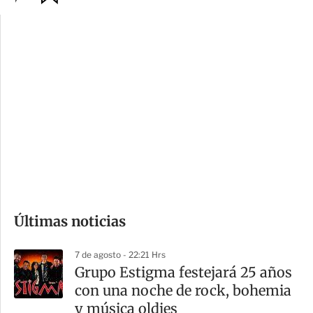
p
u
c
a
i
r
o
d
n
a
e
r
s
d
e
c
o
Últimas noticias
m
p
7 de agosto - 22:21 Hrs
a
Grupo Estigma festejará 25 años
r
con una noche de rock, bohemia
t
y música oldies