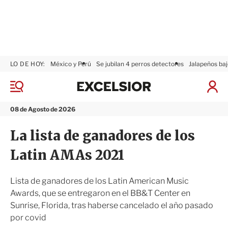
LO DE HOY:
México y Perú
Se jubilan 4 perros detectores
Jalapeños baj
E
x
M
I
c
e
n
n
e
i
08 de Agosto de 2026
ú
l
c
s
i
La lista de ganadores de los
i
a
o
r
Latin AMAs 2021
r
S
e
s
Lista de ganadores de los Latin American Music
i
Awards, que se entregaron en el BB&T Center en
ó
Sunrise, Florida, tras haberse cancelado el año pasado
n
por covid