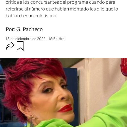
crítica a los concursantes del programa cuando para
referirse al número que habían montado les dijo que lo
habían hecho culerísimo
Por:
G. Pacheco
15 de diciembre de 2022 - 18:54 Hrs
O
G
u
p
a
c
r
i
d
o
a
n
r
e
s
d
e
c
o
m
p
a
r