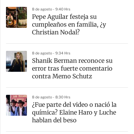
p
8 de agosto - 9:40 Hrs
a
Pepe Aguilar festeja su
r
cumpleaños en familia, ¿y
t
Christian Nodal?
i
r
8 de agosto - 9:34 Hrs
Shanik Berman reconoce su
error tras fuerte comentario
contra Memo Schutz
8 de agosto - 8:30 Hrs
¿Fue parte del video o nació la
química? Elaine Haro y Luche
hablan del beso