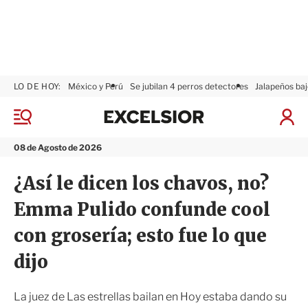
LO DE HOY:
México y Perú
Se jubilan 4 perros detectores
Jalapeños baj
E
x
M
I
c
e
n
n
e
i
08 de Agosto de 2026
ú
l
c
s
i
¿Así le dicen los chavos, no?
i
a
o
r
Emma Pulido confunde cool
r
S
e
con grosería; esto fue lo que
s
i
dijo
ó
n
La juez de Las estrellas bailan en Hoy estaba dando su