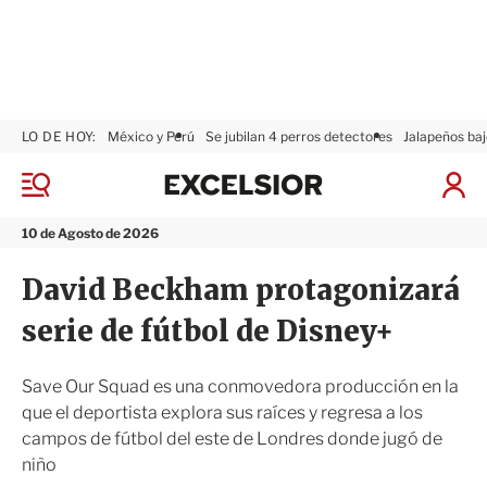
LO DE HOY:
México y Perú
Se jubilan 4 perros detectores
Jalapeños baj
E
x
M
I
c
e
n
n
e
i
10 de Agosto de 2026
ú
l
c
s
i
David Beckham protagonizará
i
a
o
r
serie de fútbol de Disney+
r
S
e
s
Save Our Squad es una conmovedora producción en la
i
que el deportista explora sus raíces y regresa a los
ó
campos de fútbol del este de Londres donde jugó de
n
niño