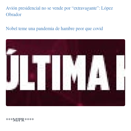
Avión presidencial no se vende por “extravagante”: López
Obrador
Nobel teme una pandemia de hambre peor que covid
***MJPR****