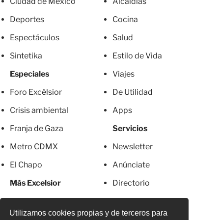
Ciudad de México
Alcaldías
Deportes
Cocina
Espectáculos
Salud
Sintetika
Estilo de Vida
Especiales
Viajes
Foro Excélsior
De Utilidad
Crisis ambiental
Apps
Franja de Gaza
Servicios
Metro CDMX
Newsletter
El Chapo
Anúnciate
Más Excelsior
Directorio
Mujeres
Suscripciones
Utilizamos cookies propias y de terceros para