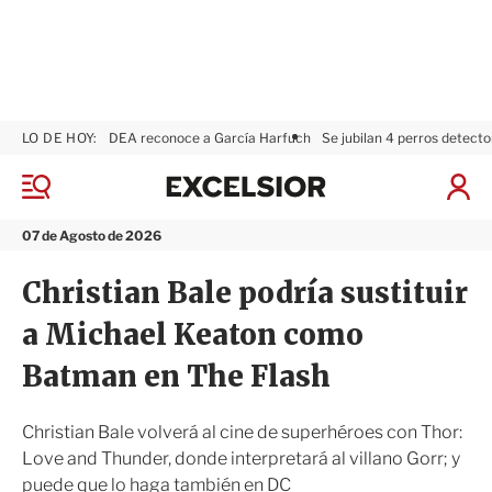
LO DE HOY:
DEA reconoce a García Harfuch
Se jubilan 4 perros detecto
E
x
M
I
c
e
n
n
e
i
07 de Agosto de 2026
ú
l
c
s
i
Christian Bale podría sustituir
i
a
o
r
a Michael Keaton como
r
S
e
Batman en The Flash
s
i
ó
Christian Bale volverá al cine de superhéroes con Thor:
n
Love and Thunder, donde interpretará al villano Gorr; y
puede que lo haga también en DC