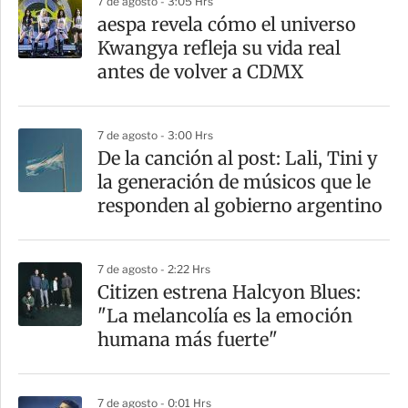
7 de agosto - 3:05 Hrs
a
aespa revela cómo el universo
r
Kwangya refleja su vida real
t
antes de volver a CDMX
i
r
7 de agosto - 3:00 Hrs
De la canción al post: Lali, Tini y
la generación de músicos que le
responden al gobierno argentino
7 de agosto - 2:22 Hrs
Citizen estrena Halcyon Blues:
"La melancolía es la emoción
humana más fuerte"
7 de agosto - 0:01 Hrs