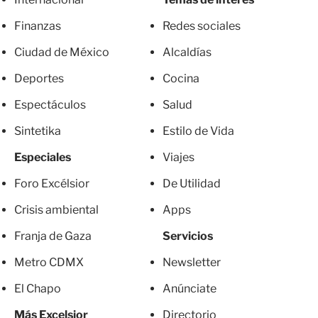
Finanzas
Redes sociales
Ciudad de México
Alcaldías
Deportes
Cocina
Espectáculos
Salud
Sintetika
Estilo de Vida
Especiales
Viajes
Foro Excélsior
De Utilidad
Crisis ambiental
Apps
Franja de Gaza
Servicios
Metro CDMX
Newsletter
El Chapo
Anúnciate
Más Excelsior
Directorio