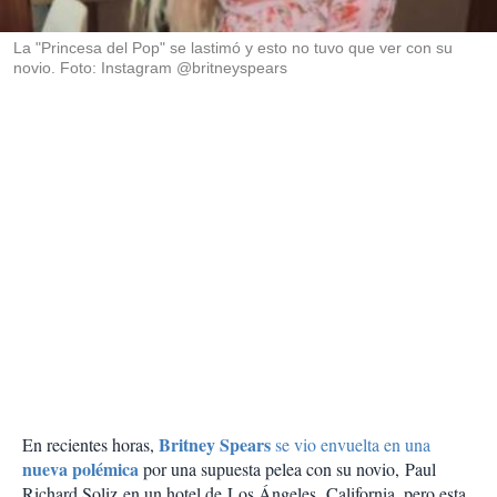
i
r
La "Princesa del Pop" se lastimó y esto no tuvo que ver con su
novio. Foto: Instagram @britneyspears
Britney Spears
En recientes horas,
se vio envuelta en una
nueva polémica
por una supuesta pelea con su novio, Paul
Richard Soliz en un hotel de Los Ángeles, California, pero esta