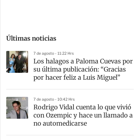
d
e
c
o
Últimas noticias
m
p
7 de agosto - 11:22 Hrs
a
Los halagos a Paloma Cuevas por
r
su última publicación: “Gracias
t
por hacer feliz a Luis Miguel”
i
r
7 de agosto - 10:42 Hrs
Rodrigo Vidal cuenta lo que vivió
con Ozempic y hace un llamado a
no automedicarse