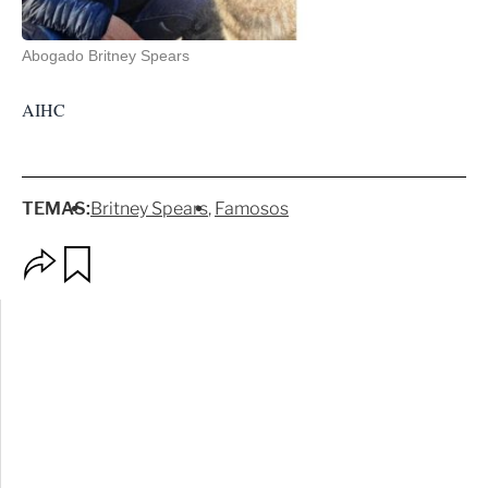
Abogado Britney Spears
AIHC
TEMAS:
Britney Spears
Famosos
O
G
p
u
c
a
i
r
o
d
n
a
e
r
s