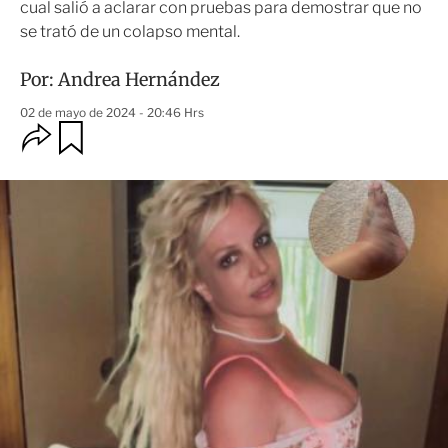
cual salió a aclarar con pruebas para demostrar que no
se trató de un colapso mental.
Por:
Andrea Hernández
02 de mayo de 2024 - 20:46 Hrs
O
G
u
p
a
c
r
i
d
o
a
n
r
e
s
d
e
c
o
m
p
a
r
t