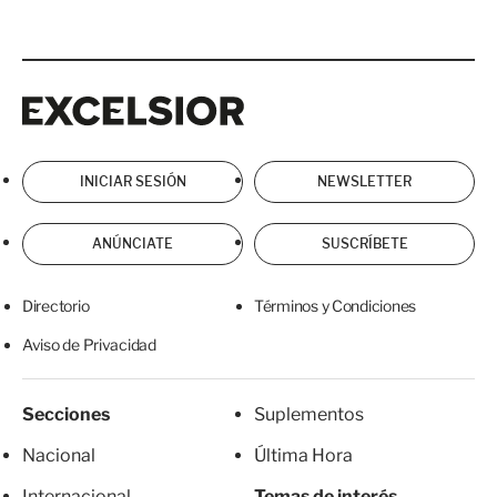
Excelsior
Excelsior
INICIAR SESIÓN
NEWSLETTER
ANÚNCIATE
SUSCRÍBETE
Directorio
Términos y Condiciones
Aviso de Privacidad
Secciones
Suplementos
Nacional
Última Hora
Internacional
Temas de interés