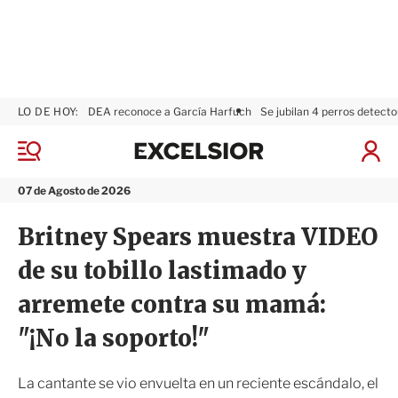
LO DE HOY:
DEA reconoce a García Harfuch
Se jubilan 4 perros detecto
E
x
M
I
c
e
n
n
e
i
07 de Agosto de 2026
ú
l
c
s
i
Britney Spears muestra VIDEO
i
a
o
r
de su tobillo lastimado y
r
S
e
arremete contra su mamá:
s
i
"¡No la soporto!"
ó
n
La cantante se vio envuelta en un reciente escándalo, el