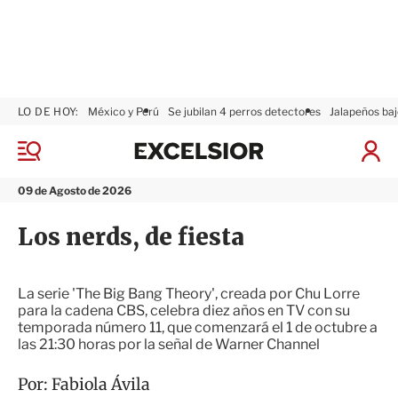
LO DE HOY:
México y Perú
Se jubilan 4 perros detectores
Jalapeños baj
E
x
M
I
c
e
n
n
e
i
09 de Agosto de 2026
ú
l
c
s
i
Los nerds, de fiesta
i
a
o
r
r
S
e
La serie 'The Big Bang Theory', creada por Chu Lorre
s
para la cadena CBS, celebra diez años en TV con su
i
temporada número 11, que comenzará el 1 de octubre a
ó
las 21:30 horas por la señal de Warner Channel
n
Por:
Fabiola Ávila