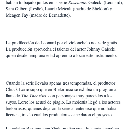
habían trabajado juntos en la serie
Roseanne
: Galecki (Leon­ard),
Sara Gilbert (Leslie), Laurie Metcalf (madre de Sheldon) y
Meagen Fay (madre de Berna­dette).
La predilección de Leonard por el violonchelo no es de gratis.
La producción aprovecha el talento del actor Johnny Galecki,
quien desde temprana edad aprendió a tocar este instrumento.
Cuando la serie llevaba apenas tres tempo­radas, el productor
Chuck Lorre supo que en Bielorrusia se exhibía un programa
llamado
The Theorists
, con personajes muy parecidos a los
suyos. Lorre los acusó de plagio. La molestia llegó a los actores
bielorru­sos, quienes dejaron la serie al enterarse que no había
licencia, tras lo cual los productores cancelaron el proyecto.
La palabra Bazinga, que Sheldon dice cuando alguien cayó en