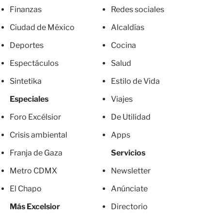
Finanzas
Redes sociales
Ciudad de México
Alcaldías
Deportes
Cocina
Espectáculos
Salud
Sintetika
Estilo de Vida
Especiales
Viajes
Foro Excélsior
De Utilidad
Crisis ambiental
Apps
Franja de Gaza
Servicios
Metro CDMX
Newsletter
El Chapo
Anúnciate
Más Excelsior
Directorio