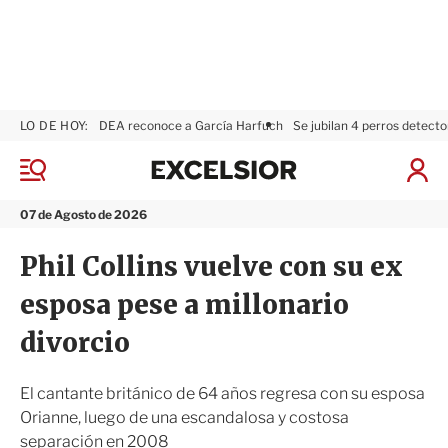
LO DE HOY:
DEA reconoce a García Harfuch
Se jubilan 4 perros detecto
E
x
M
I
c
e
n
n
e
i
07 de Agosto de 2026
ú
l
c
s
i
Phil Collins vuelve con su ex
i
a
o
r
esposa pese a millonario
r
S
e
divorcio
s
i
ó
El cantante británico de 64 años regresa con su esposa
n
Orianne, luego de una escandalosa y costosa
separación en 2008