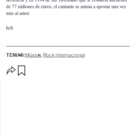
de 77 millones de euros, el cantante se anima a apostar una vez
más al amor.
hch
TEMAS:
Música
Rock internacional
O
G
p
u
c
a
i
r
o
d
n
a
e
r
s