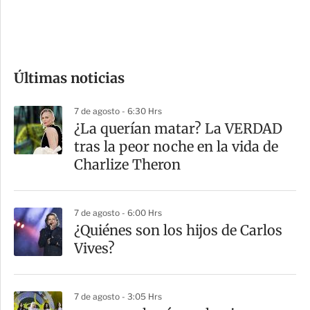
d
e
c
o
Últimas noticias
m
p
7 de agosto - 6:30 Hrs
a
¿La querían matar? La VERDAD
r
tras la peor noche en la vida de
t
Charlize Theron
i
r
7 de agosto - 6:00 Hrs
¿Quiénes son los hijos de Carlos
Vives?
7 de agosto - 3:05 Hrs