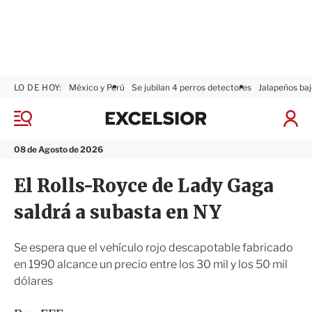
LO DE HOY:
México y Perú
Se jubilan 4 perros detectores
Jalapeños baj
E
x
M
I
c
e
n
n
e
i
08 de Agosto de 2026
ú
l
c
s
i
El Rolls-Royce de Lady Gaga
i
a
o
r
saldrá a subasta en NY
r
S
e
s
Se espera que el vehículo rojo descapotable fabricado
i
en 1990 alcance un precio entre los 30 mil y los 50 mil
ó
dólares
n