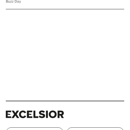
Excelsior
Excelsior