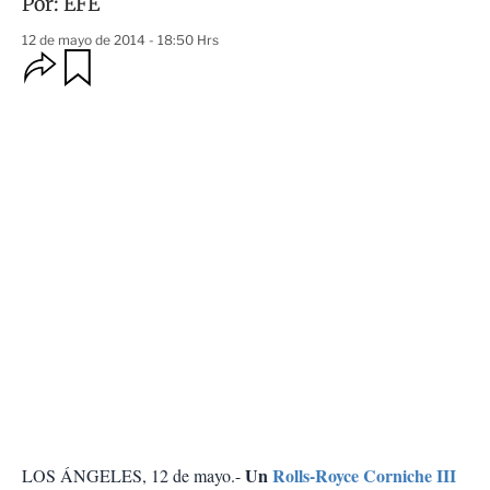
Por:
EFE
12 de mayo de 2014 - 18:50 Hrs
O
G
u
p
a
c
r
i
d
o
a
n
r
e
s
d
e
c
o
m
p
a
r
t
i
r
Un
Rolls-Royce Corniche III
LOS ÁNGELES, 12 de mayo.-