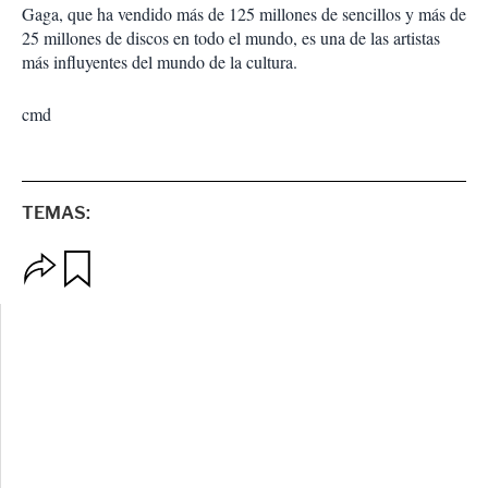
Gaga, que ha vendido más de 125 millones de sencillos y más de
25 millones de discos en todo el mundo, es una de las artistas
más influyentes del mundo de la cultura.
cmd
TEMAS:
O
G
p
u
c
a
i
r
o
d
n
a
e
r
s