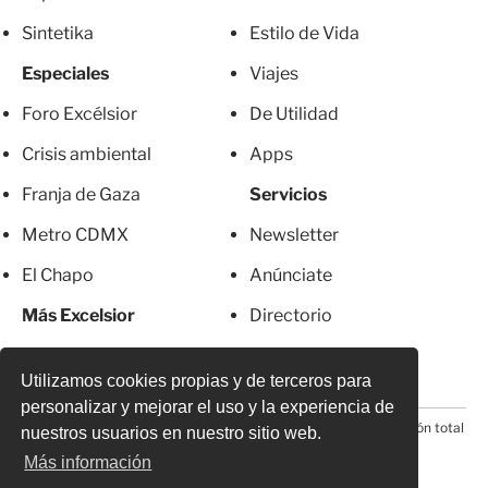
Sintetika
Estilo de Vida
Especiales
Viajes
Foro Excélsior
De Utilidad
Crisis ambiental
Apps
Franja de Gaza
Servicios
Metro CDMX
Newsletter
El Chapo
Anúnciate
Más Excelsior
Directorio
Mujeres
Suscripciones
Utilizamos cookies propias y de terceros para
personalizar y mejorar el uso y la experiencia de
© 2026 Todos los derechos reservados. Prohibida la reproducción total
nuestros usuarios en nuestro sitio web.
o parcial, incluyendo cualquier medio electrónico*
Más información