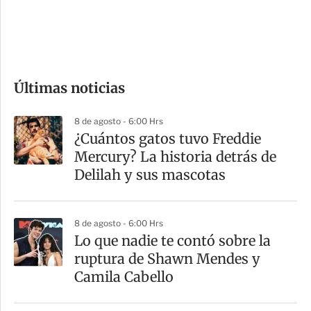
d
e
c
o
Últimas noticias
m
p
8 de agosto - 6:00 Hrs
a
¿Cuántos gatos tuvo Freddie
r
Mercury? La historia detrás de
t
Delilah y sus mascotas
i
r
8 de agosto - 6:00 Hrs
Lo que nadie te contó sobre la
ruptura de Shawn Mendes y
Camila Cabello