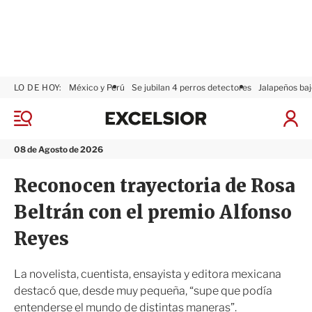
LO DE HOY:
México y Perú
Se jubilan 4 perros detectores
Jalapeños baj
E
x
M
I
c
e
n
n
e
i
08 de Agosto de 2026
ú
l
c
s
i
Reconocen trayectoria de Rosa
i
a
o
r
Beltrán con el premio Alfonso
r
S
e
Reyes
s
i
ó
La novelista, cuentista, ensayista y editora mexicana
n
destacó que, desde muy pequeña, “supe que podía
entenderse el mundo de distintas maneras”.