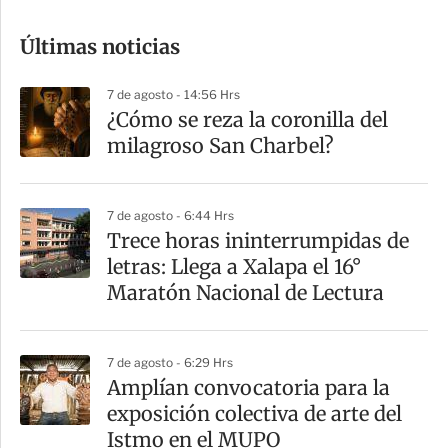
o
Últimas noticias
m
p
7 de agosto - 14:56 Hrs
a
¿Cómo se reza la coronilla del
r
milagroso San Charbel?
t
i
7 de agosto - 6:44 Hrs
r
Trece horas ininterrumpidas de
letras: Llega a Xalapa el 16°
Maratón Nacional de Lectura
7 de agosto - 6:29 Hrs
Amplían convocatoria para la
exposición colectiva de arte del
Istmo en el MUPO