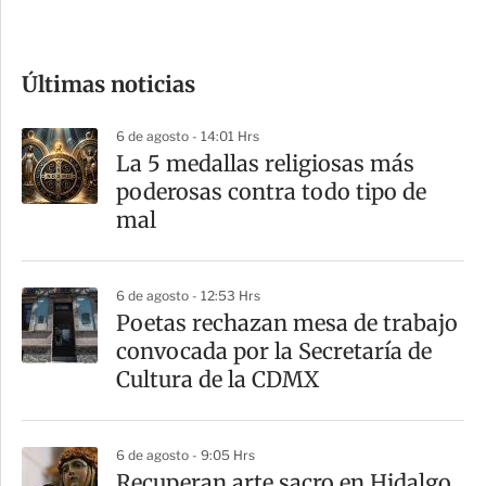
c
o
Últimas noticias
m
p
6 de agosto - 14:01 Hrs
a
La 5 medallas religiosas más
r
poderosas contra todo tipo de
t
mal
i
r
6 de agosto - 12:53 Hrs
Poetas rechazan mesa de trabajo
convocada por la Secretaría de
Cultura de la CDMX
6 de agosto - 9:05 Hrs
Recuperan arte sacro en Hidalgo