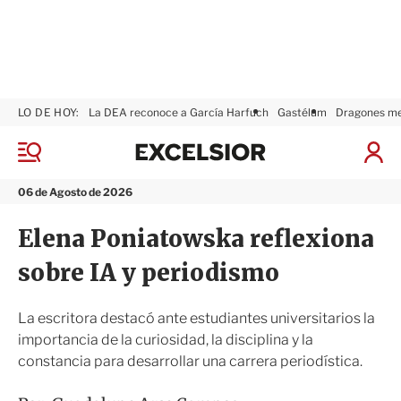
LO DE HOY:
La DEA reconoce a García Harfuch
Gastélum
Dragones m
E
x
M
I
c
e
n
n
e
i
06 de Agosto de 2026
ú
l
c
s
i
Elena Poniatowska reflexiona
i
a
o
r
sobre IA y periodismo
r
S
e
s
La escritora destacó ante estudiantes universitarios la
i
importancia de la curiosidad, la disciplina y la
ó
constancia para desarrollar una carrera periodística.
n