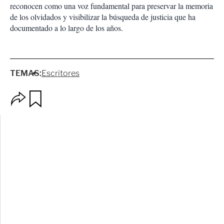
reconocen como una voz fundamental para preservar la memoria
de los olvidados y visibilizar la búsqueda de justicia que ha
documentado a lo largo de los años.
TEMAS:
Escritores
O
G
p
u
c
a
i
r
o
d
n
a
e
r
s
d
e