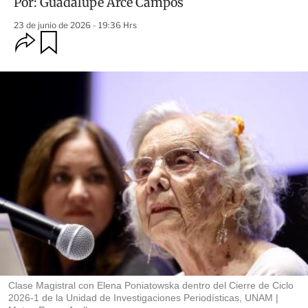
Por:
Guadalupe Arce Campos
23 de junio de 2026 - 19:36 Hrs
O
G
u
p
a
c
r
i
d
o
a
n
r
e
s
d
e
c
o
m
p
a
r
t
i
r
Clase Magistral con Elena Poniatowska dentro del Cierre de Ciclo
2026-1 de la Unidad de Investigaciones Periodísticas, UNAM