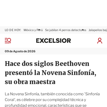
LO DE HOY:
México y Perú
Se jubilan 4 perros detectores
Jalapeños baj
E
x
M
I
c
e
n
n
e
i
09 de Agosto de 2026
ú
l
c
s
i
Hace dos siglos Beethoven
i
a
o
r
presentó la Novena Sinfonía,
r
S
e
su obra maestra
s
i
ó
La Novena Sinfonía, también conocida como 'Sinfonía
n
Coral', es célebre por su complejidad técnica y
profundidad emocional, características que se