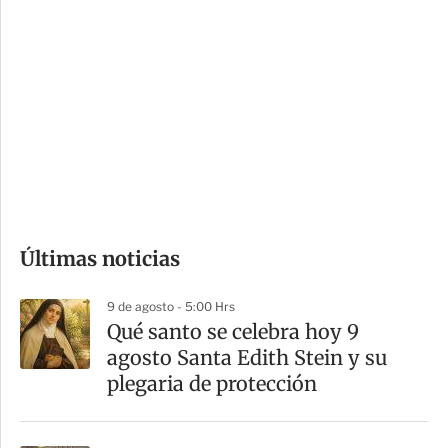
i
r
o
d
n
a
e
r
s
d
e
c
o
Últimas noticias
m
p
9 de agosto - 5:00 Hrs
a
Qué santo se celebra hoy 9
r
agosto Santa Edith Stein y su
t
plegaria de protección
i
r