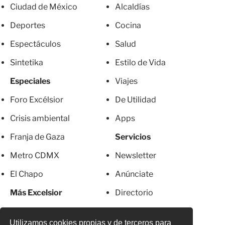
Ciudad de México
Alcaldías
Deportes
Cocina
Espectáculos
Salud
Sintetika
Estilo de Vida
Especiales
Viajes
Foro Excélsior
De Utilidad
Crisis ambiental
Apps
Franja de Gaza
Servicios
Metro CDMX
Newsletter
El Chapo
Anúnciate
Más Excelsior
Directorio
Mujeres
Suscripciones
Utilizamos cookies propias y de terceros para