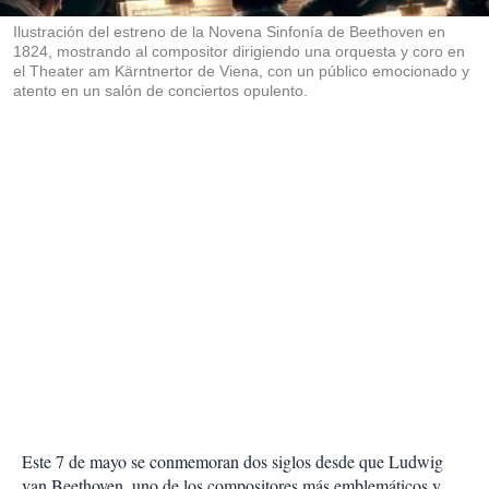
r
Ilustración del estreno de la Novena Sinfonía de Beethoven en
1824, mostrando al compositor dirigiendo una orquesta y coro en
el Theater am Kärntnertor de Viena, con un público emocionado y
atento en un salón de conciertos opulento.
Este 7 de mayo se conmemoran dos siglos desde que Ludwig
van Beethoven, uno de los compositores más emblemáticos y