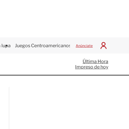
 lupa
Juegos Centroamericanos
Anúnciate
I
n
i
Última Hora
c
Impreso de hoy
i
a
r
S
e
s
i
ó
n