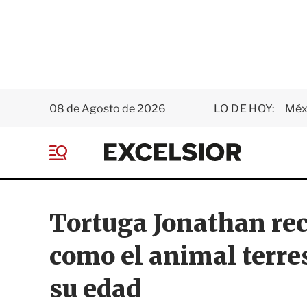
08 de Agosto de 2026
LO DE HOY:
Méxi
E
x
M
c
e
e
n
l
ú
s
Tortuga Jonathan rec
i
o
como el animal terre
r
su edad