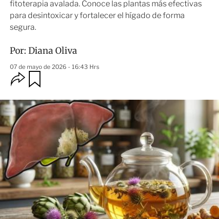
fitoterapia avalada. Conoce las plantas más efectivas
para desintoxicar y fortalecer el hígado de forma
segura.
Por:
Diana Oliva
07 de mayo de 2026 - 16:43 Hrs
O
G
u
p
a
c
r
i
d
o
a
n
r
e
s
d
e
c
o
m
p
a
r