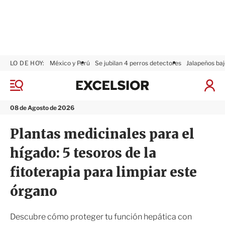
LO DE HOY:
México y Perú
Se jubilan 4 perros detectores
Jalapeños baj
E
x
M
I
c
e
n
n
e
i
08 de Agosto de 2026
ú
l
c
s
i
Plantas medicinales para el
i
a
o
r
hígado: 5 tesoros de la
r
S
e
fitoterapia para limpiar este
s
i
órgano
ó
n
Descubre cómo proteger tu función hepática con