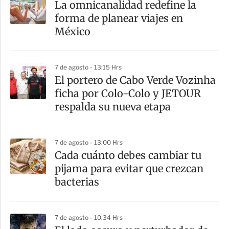
La omnicanalidad redefine la
r
forma de planear viajes en
t
México
i
r
7 de agosto - 13:15 Hrs
El portero de Cabo Verde Vozinha
ficha por Colo-Colo y JETOUR
respalda su nueva etapa
7 de agosto - 13:00 Hrs
Cada cuánto debes cambiar tu
pijama para evitar que crezcan
bacterias
7 de agosto - 10:34 Hrs