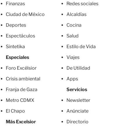
Finanzas
Redes sociales
Ciudad de México
Alcaldías
Deportes
Cocina
Espectáculos
Salud
Sintetika
Estilo de Vida
Especiales
Viajes
Foro Excélsior
De Utilidad
Crisis ambiental
Apps
Franja de Gaza
Servicios
Metro CDMX
Newsletter
El Chapo
Anúnciate
Más Excelsior
Directorio