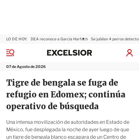
LO DE HOY:
DEA reconoce a García Harfuch
Se jubilan 4 perros detecto
E
x
M
I
c
e
n
n
e
i
07 de Agosto de 2026
ú
l
c
s
i
Tigre de bengala se fuga de
i
a
o
r
refugio en Edomex; continúa
r
S
e
operativo de búsqueda
s
i
ó
Una intensa movilización de autoridades en Estado de
n
México, fue desplegada la noche de ayer luego de que
un tigre de bengala blanco escapara de un Centro de