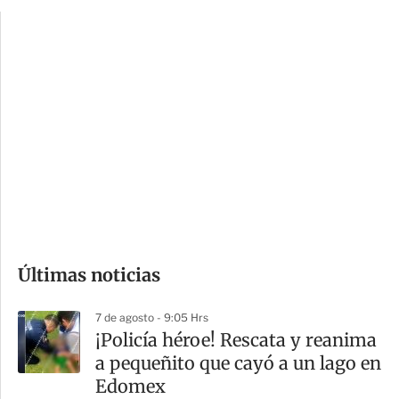
p
u
c
a
i
r
o
d
n
a
e
r
s
d
e
c
o
Últimas noticias
m
p
7 de agosto - 9:05 Hrs
a
¡Policía héroe! Rescata y reanima
r
a pequeñito que cayó a un lago en
t
Edomex