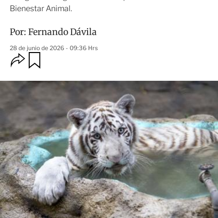
Bienestar Animal.
Por:
Fernando Dávila
28 de junio de 2026 - 09:36 Hrs
O
G
u
p
a
c
r
i
d
o
a
n
r
e
s
d
e
c
o
m
p
a
r
t
i