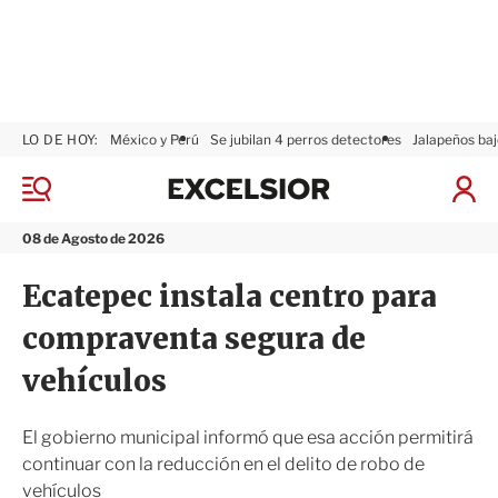
LO DE HOY:
México y Perú
Se jubilan 4 perros detectores
Jalapeños baj
E
x
M
I
c
e
n
n
e
i
08 de Agosto de 2026
ú
l
c
s
i
Ecatepec instala centro para
i
a
o
r
compraventa segura de
r
S
e
vehículos
s
i
ó
El gobierno municipal informó que esa acción permitirá
n
continuar con la reducción en el delito de robo de
vehículos