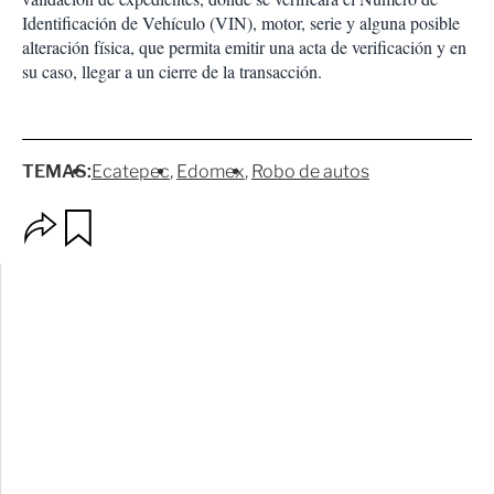
Identificación de Vehículo (VIN), motor, serie y alguna posible
alteración física, que permita emitir una acta de verificación y en
su caso, llegar a un cierre de la transacción.
TEMAS:
Ecatepec
Edomex
Robo de autos
O
G
p
u
c
a
i
r
o
d
n
a
e
r
s
d