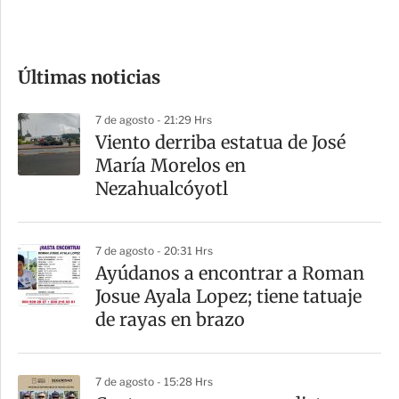
e
c
o
Últimas noticias
m
p
7 de agosto - 21:29 Hrs
a
Viento derriba estatua de José
r
María Morelos en
t
Nezahualcóyotl
i
r
7 de agosto - 20:31 Hrs
Ayúdanos a encontrar a Roman
Josue Ayala Lopez; tiene tatuaje
de rayas en brazo
7 de agosto - 15:28 Hrs