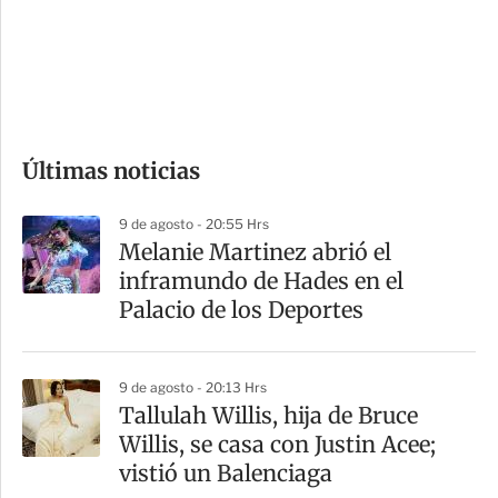
s
d
e
c
o
Últimas noticias
m
p
9 de agosto - 20:55 Hrs
a
Melanie Martinez abrió el
r
inframundo de Hades en el
t
Palacio de los Deportes
i
r
9 de agosto - 20:13 Hrs
Tallulah Willis, hija de Bruce
Willis, se casa con Justin Acee;
vistió un Balenciaga