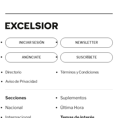
Excelsior
Excelsior
INICIAR SESIÓN
NEWSLETTER
ANÚNCIATE
SUSCRÍBETE
Directorio
Términos y Condiciones
Aviso de Privacidad
Secciones
Suplementos
Nacional
Última Hora
Internacional
Temas de interés