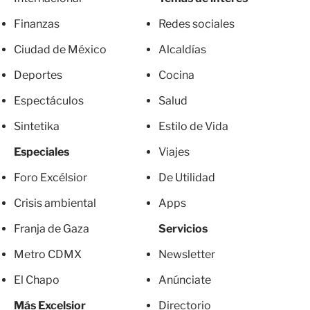
Finanzas
Redes sociales
Ciudad de México
Alcaldías
Deportes
Cocina
Espectáculos
Salud
Sintetika
Estilo de Vida
Especiales
Viajes
Foro Excélsior
De Utilidad
Crisis ambiental
Apps
Franja de Gaza
Servicios
Metro CDMX
Newsletter
El Chapo
Anúnciate
Más Excelsior
Directorio