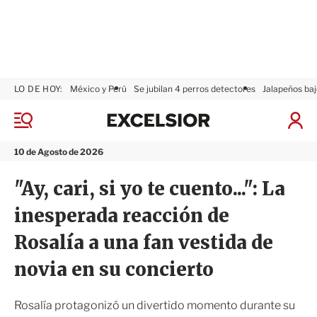
LO DE HOY:
México y Perú
Se jubilan 4 perros detectores
Jalapeños baj
E
x
M
I
c
e
n
n
e
i
10 de Agosto de 2026
ú
l
c
s
i
"Ay, cari, si yo te cuento...": La
i
a
o
r
inesperada reacción de
r
S
e
Rosalía a una fan vestida de
s
i
novia en su concierto
ó
n
Rosalía protagonizó un divertido momento durante su