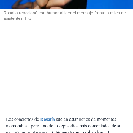
i
r
Rosalía reaccionó con humor al leer el mensaje frente a miles de
asistentes.
IG
Rosalía
Los conciertos de
suelen estar llenos de momentos
memorables, pero uno de los episodios más comentados de su
Chicago
reciente presentación en
terminó robándose el