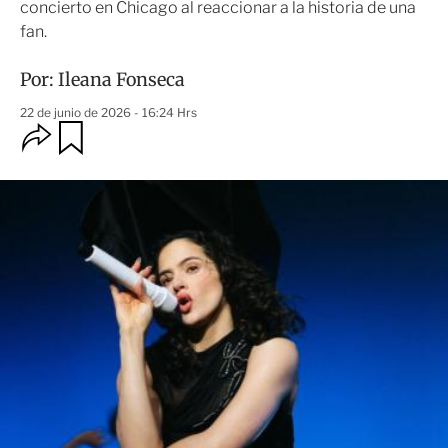
concierto en Chicago al reaccionar a la historia de una
fan.
Por:
Ileana Fonseca
22 de junio de 2026 - 16:24 Hrs
O
G
u
p
a
c
r
i
d
o
a
n
r
e
s
d
e
c
o
m
p
a
r
t