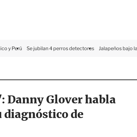
co y Perú
Se jubilan 4 perros detectores
Jalapeños bajo la
o": Danny Glover habla
u diagnóstico de