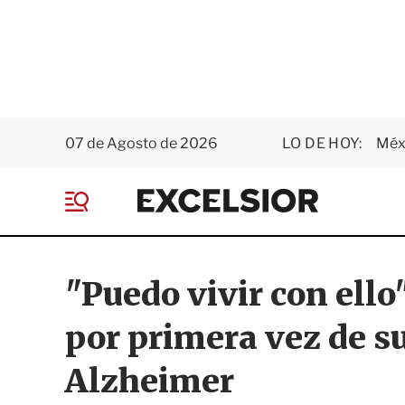
07 de Agosto de 2026
LO DE HOY:
Méxi
E
x
M
c
e
e
n
l
ú
s
"Puedo vivir con ell
i
o
por primera vez de s
r
Alzheimer