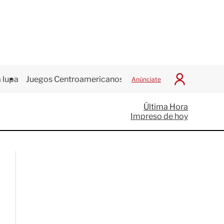
 lupa
Juegos Centroamericanos
Anúnciate
I
n
i
Última Hora
c
Impreso de hoy
i
a
r
S
e
s
i
ó
n