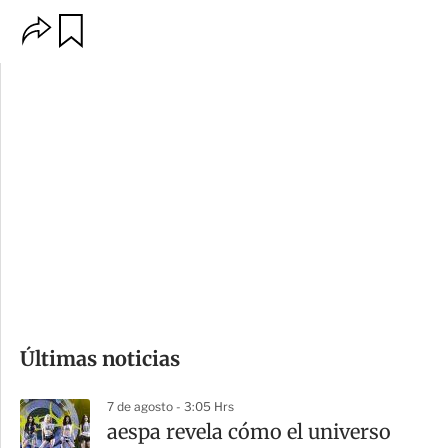
O
G
p
u
c
a
i
r
o
d
n
a
e
r
s
d
e
c
o
Últimas noticias
m
p
7 de agosto - 3:05 Hrs
a
aespa revela cómo el universo
r