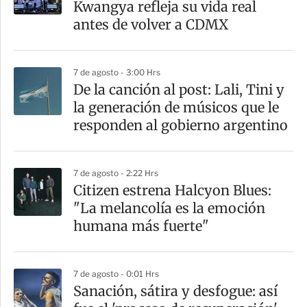
Kwangya refleja su vida real
t
antes de volver a CDMX
i
r
7 de agosto - 3:00 Hrs
De la canción al post: Lali, Tini y
la generación de músicos que le
responden al gobierno argentino
7 de agosto - 2:22 Hrs
Citizen estrena Halcyon Blues:
"La melancolía es la emoción
humana más fuerte"
7 de agosto - 0:01 Hrs
Sanación, sátira y desfogue: así