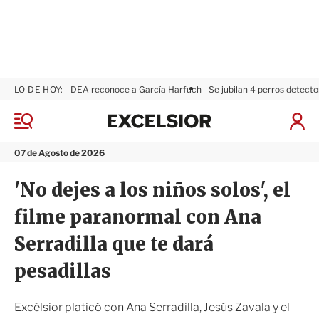
LO DE HOY:
DEA reconoce a García Harfuch
Se jubilan 4 perros detecto
E
x
M
I
c
e
n
n
e
i
07 de Agosto de 2026
ú
l
c
s
i
'No dejes a los niños solos', el
i
a
o
r
filme paranormal con Ana
r
S
e
Serradilla que te dará
s
i
pesadillas
ó
n
Excélsior platicó con Ana Serradilla, Jesús Zavala y el