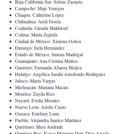
Baja California Sur: Selene Zazueta
Campeche: Maje Venegas
Chiapas: Catherine López
Chihuahua: Areli Favela
Coahuila: Glenda Makhlouf
Colima: María Zepeda
Ciudad de México: Ximena Ochoa
Durango: Isela Hernández
Estado de México: Jimena Madrigal
Guanajuato: Ana Cristina Muñoz
Guerrero: Fernanda Abaroa Mojica
Hidalgo: Angélica Sarahí Arredondo Rodríguez
Jalisco: María Vargas
Michoacán: Mariana Macías
Morelos: Zayda Rios
Nayarit: Evelia Morales
Nuevo León: Arisbe Cueto
Oaxaca: Estefany Luna
Puebla: Alejandra Juarico Martínez
Querétaro: Ithza Andrade
Quintana Roo: Naxca Maureen Doty Díaz Azuela