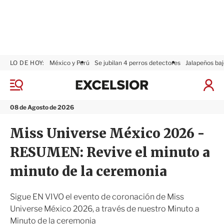
LO DE HOY:
México y Perú
Se jubilan 4 perros detectores
Jalapeños baj
E
x
M
I
c
e
n
n
e
i
08 de Agosto de 2026
ú
l
c
s
i
Miss Universe México 2026 -
i
a
o
r
RESUMEN: Revive el minuto a
r
S
e
minuto de la ceremonia
s
i
ó
Sigue EN VIVO el evento de coronación de Miss
n
Universe México 2026, a través de nuestro Minuto a
Minuto de la ceremonia