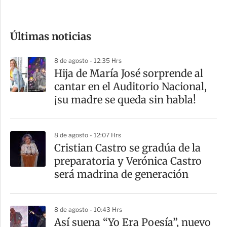
c
o
Últimas noticias
m
p
8 de agosto - 12:35 Hrs
a
Hija de María José sorprende al
r
cantar en el Auditorio Nacional,
t
¡su madre se queda sin habla!
i
r
8 de agosto - 12:07 Hrs
Cristian Castro se gradúa de la
preparatoria y Verónica Castro
será madrina de generación
8 de agosto - 10:43 Hrs
Así suena “Yo Era Poesía”, nuevo