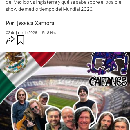
del México vs Inglaterra y qué se sabe sobre el posible
show de medio tiempo del Mundial 2026.
Por:
Jessica Zamora
02 de julio de 2026 - 15:18 Hrs
O
G
u
p
a
c
r
i
d
o
a
n
r
e
s
d
e
c
o
m
p
a
r
t