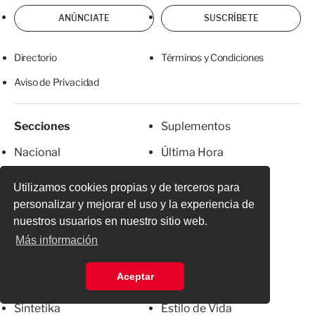
ANÚNCIATE
SUSCRÍBETE
Directorio
Términos y Condiciones
Aviso de Privacidad
Secciones
Suplementos
Nacional
Última Hora
Internacional
Temas de interés
Utilizamos cookies propias y de terceros para
Finanzas
Redes sociales
personalizar y mejorar el uso y la experiencia de
nuestros usuarios en nuestro sitio web.
Ciudad de México
Alcaldías
Más información
Deportes
Cocina
Aceptar
Espectáculos
Salud
Sintetika
Estilo de Vida