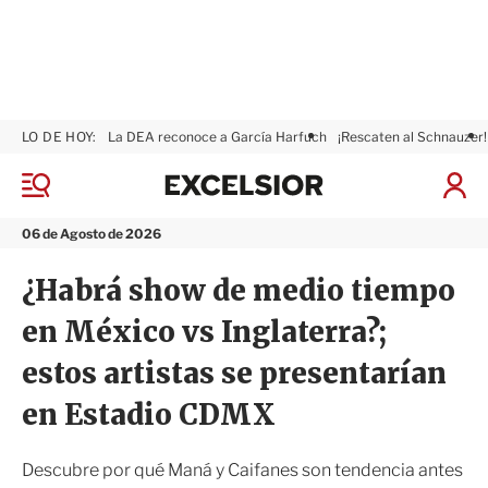
LO DE HOY:
La DEA reconoce a García Harfuch
¡Rescaten al Schnauzer!
E
x
M
I
c
e
n
n
e
i
06 de Agosto de 2026
ú
l
c
s
i
¿Habrá show de medio tiempo
i
a
o
r
en México vs Inglaterra?;
r
S
e
estos artistas se presentarían
s
i
en Estadio CDMX
ó
n
Descubre por qué Maná y Caifanes son tendencia antes