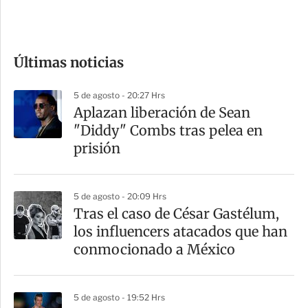
e
c
o
Últimas noticias
m
p
5 de agosto - 20:27 Hrs
a
Aplazan liberación de Sean
r
"Diddy" Combs tras pelea en
t
prisión
i
r
5 de agosto - 20:09 Hrs
Tras el caso de César Gastélum,
los influencers atacados que han
conmocionado a México
5 de agosto - 19:52 Hrs