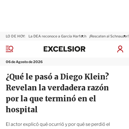
LO DE HOY:
La DEA reconoce a García Harfuch
¡Rescaten al Schnauzer!
E
x
M
I
c
e
n
n
e
i
06 de Agosto de 2026
ú
l
c
s
i
¿Qué le pasó a Diego Klein?
i
a
o
r
Revelan la verdadera razón
r
S
e
por la que terminó en el
s
i
hospital
ó
n
El actor explicó qué ocurrió y por qué se perdió el