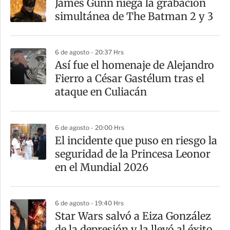
James Gunn niega la grabación
r
simultánea de The Batman 2 y 3
t
i
6 de agosto - 20:37 Hrs
r
Así fue el homenaje de Alejandro
Fierro a César Gastélum tras el
ataque en Culiacán
6 de agosto - 20:00 Hrs
El incidente que puso en riesgo la
seguridad de la Princesa Leonor
en el Mundial 2026
6 de agosto - 19:40 Hrs
Star Wars salvó a Eiza González
de la depresión y la llevó al éxito