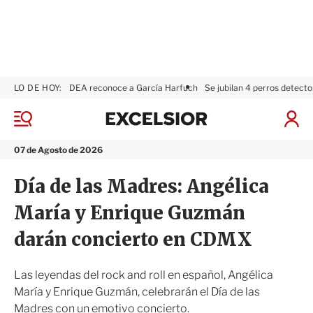
LO DE HOY:
DEA reconoce a García Harfuch
Se jubilan 4 perros detecto
E
x
M
I
c
e
n
n
e
i
07 de Agosto de 2026
ú
l
c
s
i
Día de las Madres: Angélica
i
a
o
r
María y Enrique Guzmán
r
S
e
darán concierto en CDMX
s
i
ó
Las leyendas del rock and roll en español, Angélica
n
María y Enrique Guzmán, celebrarán el Día de las
Madres con un emotivo concierto.