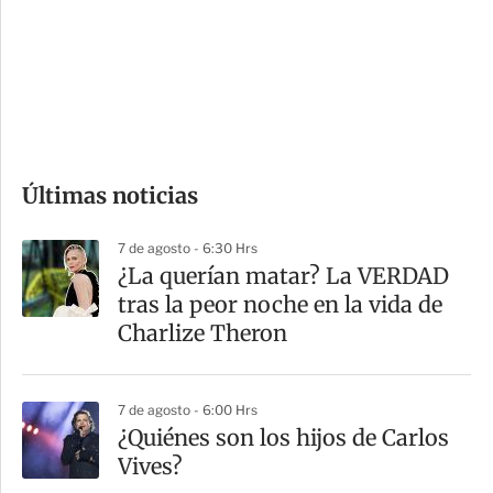
e
r
s
d
e
c
o
Últimas noticias
m
p
7 de agosto - 6:30 Hrs
a
¿La querían matar? La VERDAD
r
tras la peor noche en la vida de
t
Charlize Theron
i
r
7 de agosto - 6:00 Hrs
¿Quiénes son los hijos de Carlos
Vives?