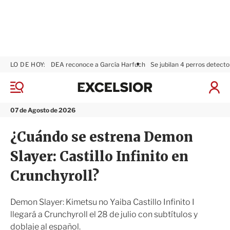
LO DE HOY:
DEA reconoce a García Harfuch
Se jubilan 4 perros detecto
E
x
M
I
c
e
n
n
e
i
07 de Agosto de 2026
ú
l
c
s
i
¿Cuándo se estrena Demon
i
a
o
r
Slayer: Castillo Infinito en
r
S
e
Crunchyroll?
s
i
ó
Demon Slayer: Kimetsu no Yaiba Castillo Infinito I
n
llegará a Crunchyroll el 28 de julio con subtítulos y
doblaje al español.