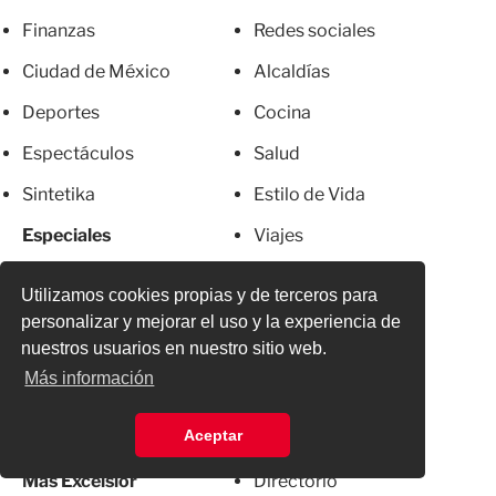
Finanzas
Redes sociales
Ciudad de México
Alcaldías
Deportes
Cocina
Espectáculos
Salud
Sintetika
Estilo de Vida
Especiales
Viajes
Foro Excélsior
De Utilidad
Utilizamos cookies propias y de terceros para
Crisis ambiental
Apps
personalizar y mejorar el uso y la experiencia de
nuestros usuarios en nuestro sitio web.
Franja de Gaza
Servicios
Más información
Metro CDMX
Newsletter
Aceptar
El Chapo
Anúnciate
Más Excelsior
Directorio