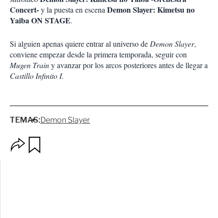
Concert-
Demon Slayer: Kimetsu no
y la puesta en escena
Yaiba ON STAGE
.
Si alguien apenas quiere entrar al universo de
Demon Slayer
,
conviene empezar desde la primera temporada, seguir con
Mugen Train
y avanzar por los arcos posteriores antes de llegar a
Castillo Infinito I
.
TEMAS:
Demon Slayer
O
G
p
u
c
a
i
r
o
d
n
a