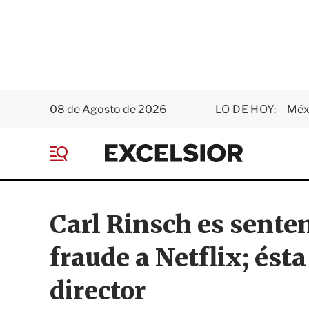
08 de Agosto de 2026
LO DE HOY:
Méxi
E
x
M
c
e
e
n
l
ú
s
Carl Rinsch es senten
i
o
fraude a Netflix; ést
r
director