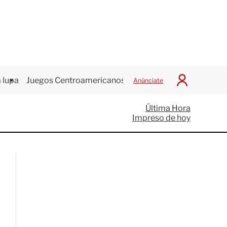
 lupa
Juegos Centroamericanos
Anúnciate
I
n
i
Última Hora
c
Impreso de hoy
i
a
r
S
e
s
i
ó
n