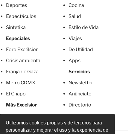
Deportes
Cocina
Espectáculos
Salud
Sintetika
Estilo de Vida
Especiales
Viajes
Foro Excélsior
De Utilidad
Crisis ambiental
Apps
Franja de Gaza
Servicios
Metro CDMX
Newsletter
El Chapo
Anúnciate
Más Excelsior
Directorio
Mujeres
Suscripciones
Utilizamos cookies propias y de terceros para
personalizar y mejorar el uso y la experiencia de