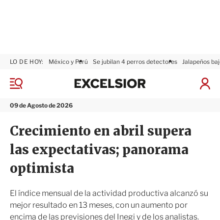
LO DE HOY:
México y Perú
Se jubilan 4 perros detectores
Jalapeños baj
E
x
M
I
c
e
n
n
e
i
09 de Agosto de 2026
ú
l
c
s
i
Crecimiento en abril supera
i
a
o
r
las expectativas; panorama
r
S
e
optimista
s
i
ó
El índice mensual de la actividad productiva alcanzó su
n
mejor resultado en 13 meses, con un aumento por
encima de las previsiones del Inegi y de los analistas.