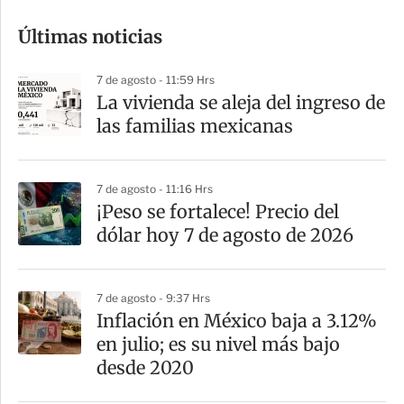
o
Últimas noticias
m
p
7 de agosto - 11:59 Hrs
a
La vivienda se aleja del ingreso de
r
las familias mexicanas
t
i
7 de agosto - 11:16 Hrs
r
¡Peso se fortalece! Precio del
dólar hoy 7 de agosto de 2026
7 de agosto - 9:37 Hrs
Inflación en México baja a 3.12%
en julio; es su nivel más bajo
desde 2020