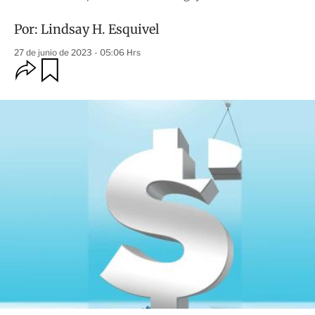
Por:
Lindsay H. Esquivel
27 de junio de 2023 - 05:06 Hrs
O
G
u
p
a
c
r
i
d
o
a
n
r
e
s
d
e
c
o
m
p
a
r
t
i
r