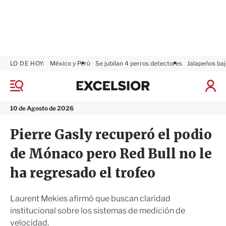
LO DE HOY:
México y Perú
Se jubilan 4 perros detectores
Jalapeños baj
E
x
M
I
c
e
n
n
e
i
10 de Agosto de 2026
ú
l
c
s
i
Pierre Gasly recuperó el podio
i
a
o
r
de Mónaco pero Red Bull no le
r
S
e
ha regresado el trofeo
s
i
ó
Laurent Mekies afirmó que buscan claridad
n
institucional sobre los sistemas de medición de
velocidad.