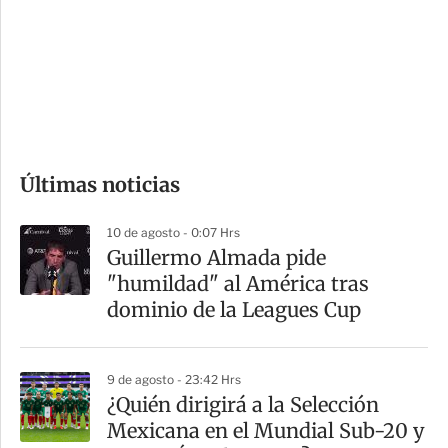
e
r
s
d
e
c
o
Últimas noticias
m
p
10 de agosto - 0:07 Hrs
a
Guillermo Almada pide
r
"humildad" al América tras
t
dominio de la Leagues Cup
i
r
9 de agosto - 23:42 Hrs
¿Quién dirigirá a la Selección
Mexicana en el Mundial Sub-20 y