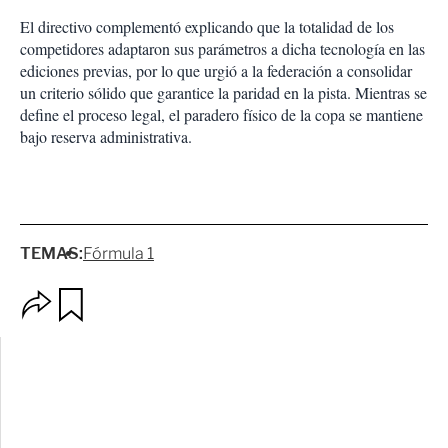
El directivo complementó explicando que la totalidad de los
competidores adaptaron sus parámetros a dicha tecnología en las
ediciones previas, por lo que urgió a la federación a consolidar
un criterio sólido que garantice la paridad en la pista. Mientras se
define el proceso legal, el paradero físico de la copa se mantiene
bajo reserva administrativa.
TEMAS:
Fórmula 1
O
G
p
u
c
a
i
r
o
d
n
a